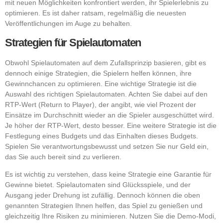
mit neuen Möglichkeiten konfrontiert werden, ihr Spielerlebnis zu
optimieren. Es ist daher ratsam, regelmäßig die neuesten
Veröffentlichungen im Auge zu behalten.
Strategien für Spielautomaten
Obwohl Spielautomaten auf dem Zufallsprinzip basieren, gibt es
dennoch einige Strategien, die Spielern helfen können, ihre
Gewinnchancen zu optimieren. Eine wichtige Strategie ist die
Auswahl des richtigen Spielautomaten. Achten Sie dabei auf den
RTP-Wert (Return to Player), der angibt, wie viel Prozent der
Einsätze im Durchschnitt wieder an die Spieler ausgeschüttet wird.
Je höher der RTP-Wert, desto besser. Eine weitere Strategie ist die
Festlegung eines Budgets und das Einhalten dieses Budgets.
Spielen Sie verantwortungsbewusst und setzen Sie nur Geld ein,
das Sie auch bereit sind zu verlieren.
Es ist wichtig zu verstehen, dass keine Strategie eine Garantie für
Gewinne bietet. Spielautomaten sind Glücksspiele, und der
Ausgang jeder Drehung ist zufällig. Dennoch können die oben
genannten Strategien Ihnen helfen, das Spiel zu genießen und
gleichzeitig Ihre Risiken zu minimieren. Nutzen Sie die Demo-Modi,