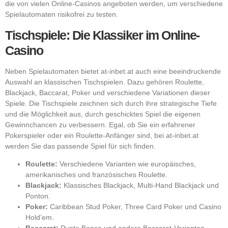
die von vielen Online-Casinos angeboten werden, um verschiedene
Spielautomaten risikofrei zu testen.
Tischspiele: Die Klassiker im Online-
Casino
Neben Spielautomaten bietet at-inbet.at auch eine beeindruckende
Auswahl an klassischen Tischspielen. Dazu gehören Roulette,
Blackjack, Baccarat, Poker und verschiedene Variationen dieser
Spiele. Die Tischspiele zeichnen sich durch ihre strategische Tiefe
und die Möglichkeit aus, durch geschicktes Spiel die eigenen
Gewinnchancen zu verbessern. Egal, ob Sie ein erfahrener
Pokerspieler oder ein Roulette-Anfänger sind, bei at-inbet.at
werden Sie das passende Spiel für sich finden.
Roulette:
Verschiedene Varianten wie europäisches,
amerikanisches und französisches Roulette.
Blackjack:
Klassisches Blackjack, Multi-Hand Blackjack und
Ponton.
Poker:
Caribbean Stud Poker, Three Card Poker und Casino
Hold’em.