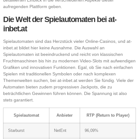
detaillierten Einblick in die verschiedenen Aspekte dieser
aufregenden Plattform geben.
Die Welt der Spielautomaten bei at-
inbet.at
Spielautomaten sind das Herzstück vieler Online-Casinos, und at-
inbet.at bildet hier keine Ausnahme. Die Auswahl an
Spielautomaten ist beeindruckend und reicht von klassischen
Fruchtmaschinen bis hin zu modernen Video-Slots mit aufwendigen
Grafiken und innovativen Funktionen. Egal, ob Sie nach einfachen
Spielen mit traditionellen Symbolen oder nach komplexen
Themenwelten suchen, bei at-inbet.at werden Sie fündig. Viele der
Automaten bieten zudem progressiven Jackpots, die zu
beträchtlichen Gewinnen führen können. Die Spannung ist also
stets garantiert.
Spielautomat
Anbieter
RTP (Return to Player)
Starburst
NetEnt
96,09%