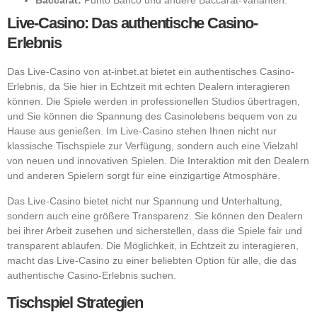
Baccarat:
Punto Banco und andere Baccarat-Varianten.
Live-Casino: Das authentische Casino-
Erlebnis
Das Live-Casino von at-inbet.at bietet ein authentisches Casino-
Erlebnis, da Sie hier in Echtzeit mit echten Dealern interagieren
können. Die Spiele werden in professionellen Studios übertragen,
und Sie können die Spannung des Casinolebens bequem von zu
Hause aus genießen. Im Live-Casino stehen Ihnen nicht nur
klassische Tischspiele zur Verfügung, sondern auch eine Vielzahl
von neuen und innovativen Spielen. Die Interaktion mit den Dealern
und anderen Spielern sorgt für eine einzigartige Atmosphäre.
Das Live-Casino bietet nicht nur Spannung und Unterhaltung,
sondern auch eine größere Transparenz. Sie können den Dealern
bei ihrer Arbeit zusehen und sicherstellen, dass die Spiele fair und
transparent ablaufen. Die Möglichkeit, in Echtzeit zu interagieren,
macht das Live-Casino zu einer beliebten Option für alle, die das
authentische Casino-Erlebnis suchen.
Tischspiel Strategien