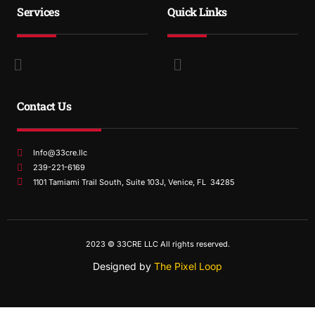
Services
Quick Links
Contact Us
Info@33cre.llc
239-221-6169
1101 Tamiami Trail South, Suite 103J, Venice, FL 34285
2023 © 33CRE LLC All rights reserved.
Designed by
The Pixel Loop