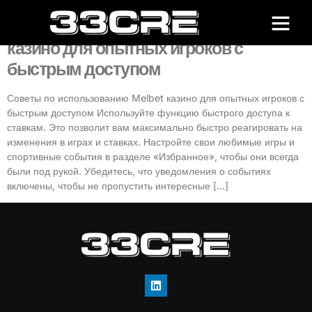
Советы по использованию Melbet
казино для опытных игроков с
About us
Contact Us
быстрым доступом
Советы по использованию Melbet казино для опытных игроков с
быстрым доступом Используйте функцию быстрого доступа к
ставкам. Это позволит вам максимально быстро реагировать на
изменения в играх и ставках. Настройте свои любимые игры и
спортивные события в разделе «Избранное», чтобы они всегда
были под рукой. Убедитесь, что уведомления о событиях
включены, чтобы не пропустить интересные […]