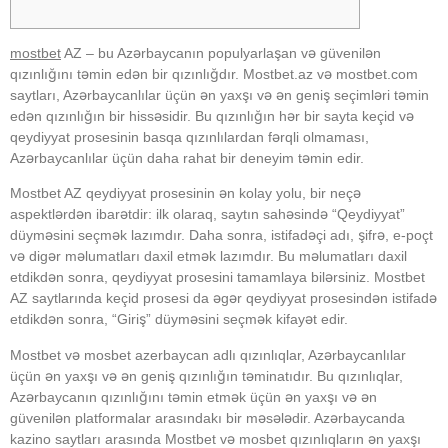
mostbet
AZ – bu Azərbaycanın populyarlaşan və güvenilən
qızınlığını təmin edən bir qızınlığdır. Mostbet.az və mostbet.com
saytları, Azərbaycanlılar üçün ən yaxşı və ən geniş seçimləri təmin
edən qızınlığın bir hissəsidir. Bu qızınlığın hər bir sayta keçid və
qeydiyyat prosesinin basqa qızınlılardan fərqli olmaması,
Azərbaycanlılar üçün daha rahat bir deneyim təmin edir.
Mostbet AZ qeydiyyat prosesinin ən kolay yolu, bir neçə
aspektlərdən ibarətdir: ilk olaraq, saytın sahəsində “Qeydiyyat”
düyməsini seçmək lazımdır. Daha sonra, istifadəçi adı, şifrə, e-poçt
və digər məlumatları daxil etmək lazımdır. Bu məlumatları daxil
etdikdən sonra, qeydiyyat prosesini tamamlaya bilərsiniz. Mostbet
AZ saytlarında keçid prosesi da əgər qeydiyyat prosesindən istifadə
etdikdən sonra, “Giriş” düyməsini seçmək kifayət edir.
Mostbet və mosbet azerbaycan adlı qızınlıqlar, Azərbaycanlılar
üçün ən yaxşı və ən geniş qızınlığın təminatıdır. Bu qızınlıqlar,
Azərbaycanın qızınlığını təmin etmək üçün ən yaxşı və ən
güvenilən platformalar arasındakı bir məsələdir. Azərbaycanda
kazino saytları arasında Mostbet və mosbet qızınlıqların ən yaxşı