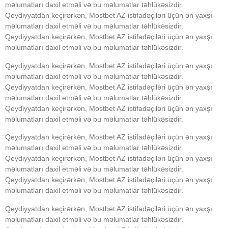
məlumatları daxil etməli və bu məlumatlar təhlükəsizdir.
Qeydiyyatdan keçirərkən, Mostbet AZ istifadəçiləri üçün ən yaxşı
məlumatları daxil etməli və bu məlumatlar təhlükəsizdir.
Qeydiyyatdan keçirərkən, Mostbet AZ istifadəçiləri üçün ən yaxşı
məlumatları daxil etməli və bu məlumatlar təhlükəsizdir.
Qeydiyyatdan keçirərkən, Mostbet AZ istifadəçiləri üçün ən yaxşı
məlumatları daxil etməli və bu məlumatlar təhlükəsizdir.
Qeydiyyatdan keçirərkən, Mostbet AZ istifadəçiləri üçün ən yaxşı
məlumatları daxil etməli və bu məlumatlar təhlükəsizdir.
Qeydiyyatdan keçirərkən, Mostbet AZ istifadəçiləri üçün ən yaxşı
məlumatları daxil etməli və bu məlumatlar təhlükəsizdir.
Qeydiyyatdan keçirərkən, Mostbet AZ istifadəçiləri üçün ən yaxşı
məlumatları daxil etməli və bu məlumatlar təhlükəsizdir.
Qeydiyyatdan keçirərkən, Mostbet AZ istifadəçiləri üçün ən yaxşı
məlumatları daxil etməli və bu məlumatlar təhlükəsizdir.
Qeydiyyatdan keçirərkən, Mostbet AZ istifadəçiləri üçün ən yaxşı
məlumatları daxil etməli və bu məlumatlar təhlükəsizdir.
Qeydiyyatdan keçirərkən, Mostbet AZ istifadəçiləri üçün ən yaxşı
məlumatları daxil etməli və bu məlumatlar təhlükəsizdir.