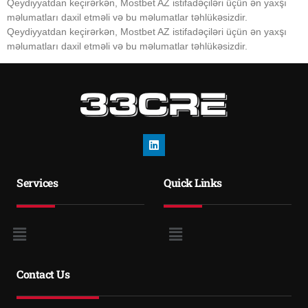
Qeydiyyatdan keçirərkən, Mostbet AZ istifadəçiləri üçün ən yaxşı
məlumatları daxil etməli və bu məlumatlar təhlükəsizdir.
Qeydiyyatdan keçirərkən, Mostbet AZ istifadəçiləri üçün ən yaxşı
məlumatları daxil etməli və bu məlumatlar təhlükəsizdir.
Services
Quick Links
Contact Us