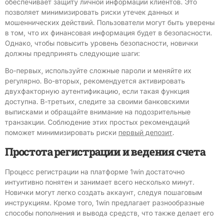
обеспечивает защиту личной информации клиентов. Это
позволяет минимизировать риски утечек данных и
мошеннических действий. Пользователи могут быть уверены
в том, что их финансовая информация будет в безопасности.
Однако, чтобы повысить уровень безопасности, новички
должны предпринять следующие шаги:
Во-первых, используйте сложные пароли и меняйте их
регулярно. Во-вторых, рекомендуется активировать
двухфакторную аутентификацию, если такая функция
доступна. В-третьих, следите за своими банковскими
выписками и обращайте внимание на подозрительные
транзакции. Соблюдение этих простых рекомендаций
поможет минимизировать риски
первый депозит
.
Простота регистрации и ведения счета
Процесс регистрации на платформе 1win достаточно
интуитивно понятен и занимает всего несколько минут.
Новички могут легко создать аккаунт, следуя пошаговым
инструкциям. Кроме того, 1win предлагает разнообразные
способы пополнения и вывода средств, что также делает его