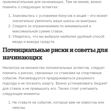
привлекательным для начинающих. Тем не менее, важно
помнить о следующих аспектах:
Знакомьтесь с условиями бонусов и акций – это может
значительно увеличить ваши шансы на выигрыш.
Следите за ограничениями по минимальной и
максимальной сумме ставок.
Убедитесь, что вы выбрали наиболее удобный способ
ввода и вывода средств.
Потенциальные риски и советы для
начинающих
Несмотря на множество положительных аспектов, следует
помнить о рисках, связанных со ставками на спортивные
события. Рекомендуется придерживаться разумного
подхода и не потакать азарту. Важно устанавливать бюджет
для ставок и не превышать его. Также стоит учитывать
следующие моменты:
Не ставьте на события, которые вам не известны или
неясны.