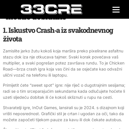
Brzi‑play multiplikatori za
mobile dobitnike
1. Iskustvo Crash‑a iz svakodnevnog
života
Zamislite jarko žutu kokoš koja maršira preko pixelirane asfaltnu
stazu dok iza nje otkucava tajmer. Svaki korak povećava vaš
multiplier, a svaki pogrešan potez završava rundu. To je Chicken
Road—brza crash igra koja vas čini da se osjećate kao odvažni
ulični vozač na telefonu ili laptopu.
Primijetit ćete “sweet spot” igre: nije riječ o dugotrajnim sesijama;
radi se o tim srceparajućim sekundama kada odlučujete hoćete li
uzeti sljedeću dobitak ili će kokoš skliznuti u rupu na cesti.
Stvaratelji igre, InOut Games, lansirali su je 2024. s dizajnom koji
vrišti neposrednost. Grafički stil je crtan i ugodan za oči, tako da
možete započeti tijekom pauze za kavu ili dok čekate autobus.