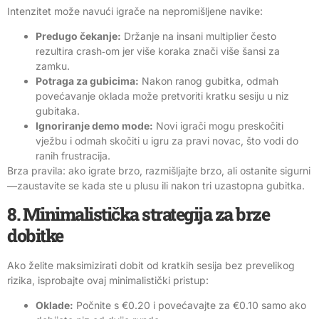
Intenzitet može navući igrače na nepromišljene navike:
Predugo čekanje:
Držanje na insani multiplier često
rezultira crash‑om jer više koraka znači više šansi za
zamku.
Potraga za gubicima:
Nakon ranog gubitka, odmah
povećavanje oklada može pretvoriti kratku sesiju u niz
gubitaka.
Ignoriranje demo mode:
Novi igrači mogu preskočiti
vježbu i odmah skočiti u igru za pravi novac, što vodi do
ranih frustracija.
Brza pravila: ako igrate brzo, razmišljajte brzo, ali ostanite sigurni
—zaustavite se kada ste u plusu ili nakon tri uzastopna gubitka.
8. Minimalistička strategija za brze
dobitke
Ako želite maksimizirati dobit od kratkih sesija bez prevelikog
rizika, isprobajte ovaj minimalistički pristup:
Oklade:
Počnite s €0.20 i povećavajte za €0.10 samo ako