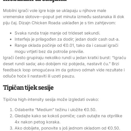
Mobilni igrači vole igre koje se uklapaju u njihove male
vremenske slotove—poput pet minuta između sastanaka ili dok
piju čaj. Dizajn Chicken Roada usklađen je s tim zahtjevom:
Svaka runda traje manje od trideset sekundi.
Interfejs je prilagođen za dodir; jedan dodir cash out‑a.
Range oklada počinje od €0.01, tako da i casual igrači
mogu vrtjeti bez da potroše previše.
Igrači često grupiraju nekoliko rundi u jedan kratki burst: “Igraću
deset rundi sada; ako dobijem niz pobjeda, nastavit ću.” Brzi
feedback loop omogućava im da gotovo odmah vide rezultate i
odluče hoće li nastaviti ili uzeti pauzu.
Tipičan tijek sesije
Tipična high‑intensity sesija može izgledati ovako:
Odaberite “Medium” težinu i uložite €0.50.
Gledajte kako se kokoš pomiče; cash outajte na otprilike
4x nakon petog koraka.
Ako dobijete, ponovite s još jednom okladom od €0.50.