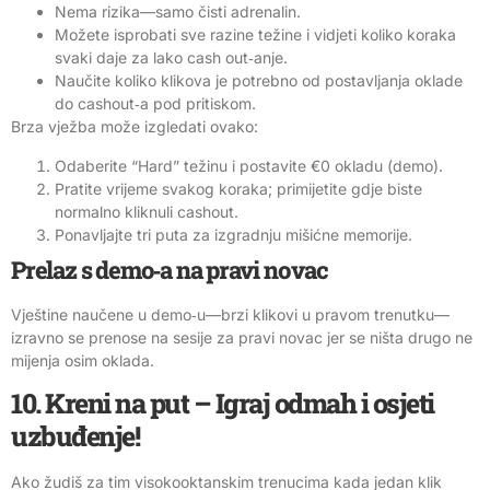
Nema rizika—samo čisti adrenalin.
Možete isprobati sve razine težine i vidjeti koliko koraka
svaki daje za lako cash out‑anje.
Naučite koliko klikova je potrebno od postavljanja oklade
do cashout‑a pod pritiskom.
Brza vježba može izgledati ovako:
Odaberite “Hard” težinu i postavite €0 okladu (demo).
Pratite vrijeme svakog koraka; primijetite gdje biste
normalno kliknuli cashout.
Ponavljajte tri puta za izgradnju mišićne memorije.
Prelaz s demo‑a na pravi novac
Vještine naučene u demo‑u—brzi klikovi u pravom trenutku—
izravno se prenose na sesije za pravi novac jer se ništa drugo ne
mijenja osim oklada.
10. Kreni na put – Igraj odmah i osjeti
uzbuđenje!
Ako žudiš za tim visokooktanskim trenucima kada jedan klik