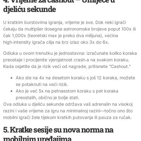
djeliću sekunde
U kratkim burstovima igranja, vrijeme je sve. Dok neki igrači
čekaju da multiplier dosegne astronomske brojeve poput 100x ili
čak 1,000x (teoretski max je preko dva milijuna), većina
high‑intensity igrača cilja na brz izlaz oko 3x do 6x.
Odluka u ovom trenutku je jednostavna: izračunate koliko koraka
preostaje i procijenite vjerojatnost crash‑a na svakom koraku.
Kada osjetite da je rizik veći od nagrade, pritisnete “Cashout.”
Ako ste na 4x na desetom koraku s još 12 koraka, možete
se potaknuti na veći rizik.
Ako je već 5x na petnaestom koraku s pet koraka
preostalih, obično je bolje stati.
Ova odluka u djeliću sekunde održava vaš adrenalin na visokoj
razini i vaše vrijeme za igru na minimalnoj razini—točno ono što
mobilni igrači žele tijekom kratkih putovanja ili pauza za ručak.
5. Kratke sesije su nova norma na
mobilnim uređajima