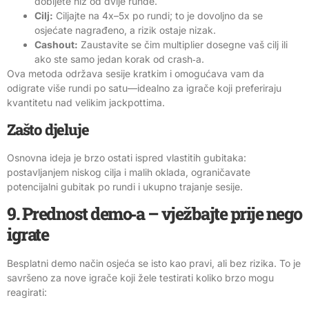
dobijete niz od dvije runde.
Cilj:
Ciljajte na 4x–5x po rundi; to je dovoljno da se
osjećate nagrađeno, a rizik ostaje nizak.
Cashout:
Zaustavite se čim multiplier dosegne vaš cilj ili
ako ste samo jedan korak od crash‑a.
Ova metoda održava sesije kratkim i omogućava vam da
odigrate više rundi po satu—idealno za igrače koji preferiraju
kvantitetu nad velikim jackpottima.
Zašto djeluje
Osnovna ideja je brzo ostati ispred vlastitih gubitaka:
postavljanjem niskog cilja i malih oklada, ograničavate
potencijalni gubitak po rundi i ukupno trajanje sesije.
9. Prednost demo‑a – vježbajte prije nego
igrate
Besplatni demo način osjeća se isto kao pravi, ali bez rizika. To je
savršeno za nove igrače koji žele testirati koliko brzo mogu
reagirati: