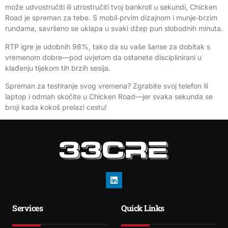
može udvostručiti ili utrostručiti tvoj bankroll u sekundi, Chicken
Road je spreman za tebe. S mobil‑prvim dizajnom i munje‑brzim
rundama, savršeno se uklapa u svaki džep pun slobodnih minuta.
RTP igre je udobnih 98%, tako da su vaše šanse za dobitak s
vremenom dobre—pod uvjetom da ostanete disciplinirani u
klađenju tijekom tih brzih sesija.
Spreman za testiranje svog vremena? Zgrabite svoj telefon ili
laptop i odmah skočite u Chicken Road—jer svaka sekunda se
broji kada kokoš prelazi cestu!
Services
Quick Links