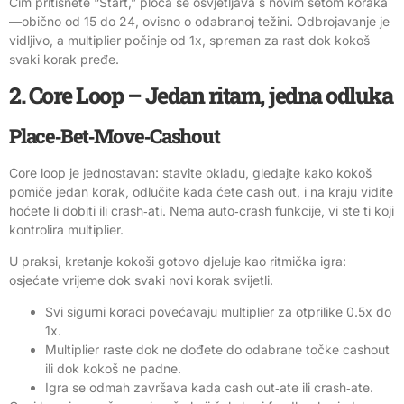
Čim pritisnete “Start,” ploča se osvjetljava s novim setom koraka
—obično od 15 do 24, ovisno o odabranoj težini. Odbrojavanje je
vidljivo, a multiplier počinje od 1x, spreman za rast dok kokoš
svaki korak pređe.
2. Core Loop – Jedan ritam, jedna odluka
Place‑Bet‑Move‑Cashout
Core loop je jednostavan: stavite okladu, gledajte kako kokoš
pomiče jedan korak, odlučite kada ćete cash out, i na kraju vidite
hoćete li dobiti ili crash‑ati. Nema auto‑crash funkcije, vi ste ti koji
kontrolira multiplier.
U praksi, kretanje kokoši gotovo djeluje kao ritmička igra:
osjećate vrijeme dok svaki novi korak svijetli.
Svi sigurni koraci povećavaju multiplier za otprilike 0.5x do
1x.
Multiplier raste dok ne dođete do odabrane točke cashout
ili dok kokoš ne padne.
Igra se odmah završava kada cash out‑ate ili crash‑ate.