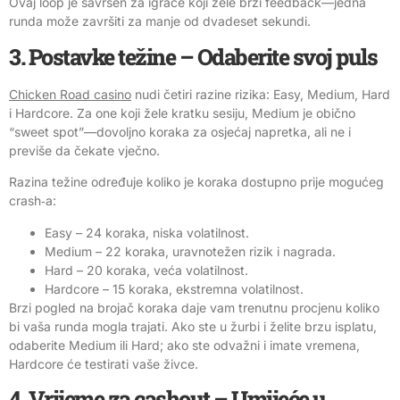
Ovaj loop je savršen za igrače koji žele brzi feedback—jedna
runda može završiti za manje od dvadeset sekundi.
3. Postavke težine – Odaberite svoj puls
Chicken Road casino
nudi četiri razine rizika: Easy, Medium, Hard
i Hardcore. Za one koji žele kratku sesiju, Medium je obično
“sweet spot”—dovoljno koraka za osjećaj napretka, ali ne i
previše da čekate vječno.
Razina težine određuje koliko je koraka dostupno prije mogućeg
crash‑a:
Easy – 24 koraka, niska volatilnost.
Medium – 22 koraka, uravnotežen rizik i nagrada.
Hard – 20 koraka, veća volatilnost.
Hardcore – 15 koraka, ekstremna volatilnost.
Brzi pogled na brojač koraka daje vam trenutnu procjenu koliko
bi vaša runda mogla trajati. Ako ste u žurbi i želite brzu isplatu,
odaberite Medium ili Hard; ako ste odvažni i imate vremena,
Hardcore će testirati vaše živce.
4. Vrijeme za cashout – Umijeće u