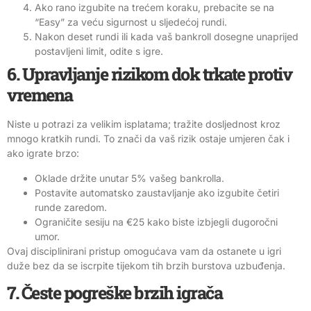
Ako rano izgubite na trećem koraku, prebacite se na
“Easy” za veću sigurnost u sljedećoj rundi.
Nakon deset rundi ili kada vaš bankroll dosegne unaprijed
postavljeni limit, odite s igre.
6. Upravljanje rizikom dok trkate protiv
vremena
Niste u potrazi za velikim isplatama; tražite dosljednost kroz
mnogo kratkih rundi. To znači da vaš rizik ostaje umjeren čak i
ako igrate brzo:
Oklade držite unutar 5% vašeg bankrolla.
Postavite automatsko zaustavljanje ako izgubite četiri
runde zaredom.
Ograničite sesiju na €25 kako biste izbjegli dugoročni
umor.
Ovaj disciplinirani pristup omogućava vam da ostanete u igri
duže bez da se iscrpite tijekom tih brzih burstova uzbuđenja.
7. Česte pogreške brzih igrača