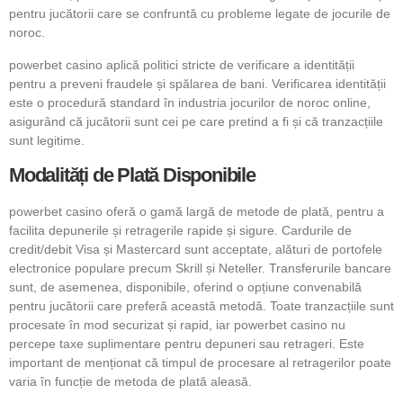
pentru jucătorii care se confruntă cu probleme legate de jocurile de
noroc.
powerbet casino aplică politici stricte de verificare a identității
pentru a preveni fraudele și spălarea de bani. Verificarea identității
este o procedură standard în industria jocurilor de noroc online,
asigurând că jucătorii sunt cei pe care pretind a fi și că tranzacțiile
sunt legitime.
Modalități de Plată Disponibile
powerbet casino oferă o gamă largă de metode de plată, pentru a
facilita depunerile și retragerile rapide și sigure. Cardurile de
credit/debit Visa și Mastercard sunt acceptate, alături de portofele
electronice populare precum Skrill și Neteller. Transferurile bancare
sunt, de asemenea, disponibile, oferind o opțiune convenabilă
pentru jucătorii care preferă această metodă. Toate tranzacțiile sunt
procesate în mod securizat și rapid, iar powerbet casino nu
percepe taxe suplimentare pentru depuneri sau retrageri. Este
important de menționat că timpul de procesare al retragerilor poate
varia în funcție de metoda de plată aleasă.