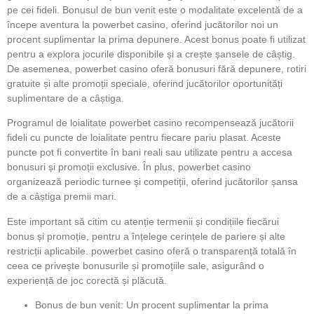
pe cei fideli. Bonusul de bun venit este o modalitate excelentă de a
începe aventura la powerbet casino, oferind jucătorilor noi un
procent suplimentar la prima depunere. Acest bonus poate fi utilizat
pentru a explora jocurile disponibile și a crește șansele de câștig.
De asemenea, powerbet casino oferă bonusuri fără depunere, rotiri
gratuite și alte promoții speciale, oferind jucătorilor oportunități
suplimentare de a câștiga.
Programul de loialitate powerbet casino recompensează jucătorii
fideli cu puncte de loialitate pentru fiecare pariu plasat. Aceste
puncte pot fi convertite în bani reali sau utilizate pentru a accesa
bonusuri și promoții exclusive. În plus, powerbet casino
organizează periodic turnee și competiții, oferind jucătorilor șansa
de a câștiga premii mari.
Este important să citim cu atenție termenii și condițiile fiecărui
bonus și promoție, pentru a înțelege cerințele de pariere și alte
restricții aplicabile. powerbet casino oferă o transparență totală în
ceea ce privește bonusurile și promoțiile sale, asigurând o
experiență de joc corectă și plăcută.
Bonus de bun venit: Un procent suplimentar la prima