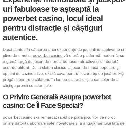
uri fabuloase te așteaptă la
powerbet casino, locul ideal
pentru distracție și câștiguri
autentice.
Dacă sunteți în căutarea unei experiențe de joc online captivante și
pline de emoție,
powerbet casino
vă oferă o platformă modernă, cu
o gamă largă de jocuri de noroc, bonusuri atractive și o interfață
ușor de utilizat. De la sloturi clasice la jocuri de masă populare și
opțiuni de cazinou live, există ceva pentru fiecare tip de jucător. Fiți
pregătiți pentru o călătorie în lumea distracției și a șanselor de a
câștiga premii substanțiale.
O Privire Generală Asupra powerbet
casino: Ce Îl Face Special?
powerbet casino s-a remarcat rapid pe piața jocurilor de noroc
online datorită abordării sale inovatoare și a angajamentului față de