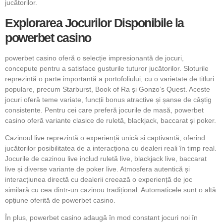
jucătorilor.
Explorarea Jocurilor Disponibile la
powerbet casino
powerbet casino oferă o selecție impresionantă de jocuri,
concepute pentru a satisface gusturile tuturor jucătorilor. Sloturile
reprezintă o parte importantă a portofoliului, cu o varietate de titluri
populare, precum Starburst, Book of Ra și Gonzo’s Quest. Aceste
jocuri oferă teme variate, funcții bonus atractive și șanse de câștig
consistente. Pentru cei care preferă jocurile de masă, powerbet
casino oferă variante clasice de ruletă, blackjack, baccarat și poker.
Cazinoul live reprezintă o experiență unică și captivantă, oferind
jucătorilor posibilitatea de a interacționa cu dealeri reali în timp real.
Jocurile de cazinou live includ ruletă live, blackjack live, baccarat
live și diverse variante de poker live. Atmosfera autentică și
interacțiunea directă cu dealerii creează o experiență de joc
similară cu cea dintr-un cazinou tradițional. Automaticele sunt o altă
opțiune oferită de
powerbet casino
.
În plus, powerbet casino adaugă în mod constant jocuri noi în