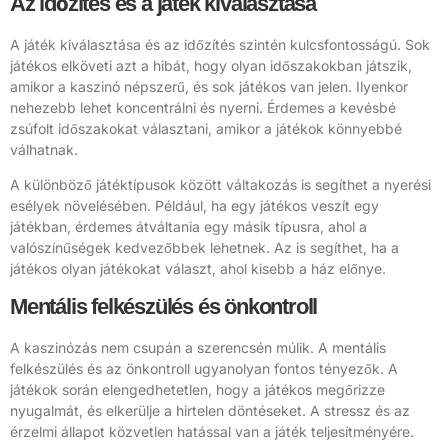
Az időzítés és a játék kiválasztása
A játék kiválasztása és az időzítés szintén kulcsfontosságú. Sok
játékos elköveti azt a hibát, hogy olyan időszakokban játszik,
amikor a kaszinó népszerű, és sok játékos van jelen. Ilyenkor
nehezebb lehet koncentrálni és nyerni. Érdemes a kevésbé
zsúfolt időszakokat választani, amikor a játékok könnyebbé
válhatnak.
A különböző játéktípusok között váltakozás is segíthet a nyerési
esélyek növelésében. Például, ha egy játékos veszít egy
játékban, érdemes átváltania egy másik típusra, ahol a
valószínűségek kedvezőbbek lehetnek. Az is segíthet, ha a
játékos olyan játékokat választ, ahol kisebb a ház előnye.
Mentális felkészülés és önkontroll
A kaszinózás nem csupán a szerencsén múlik. A mentális
felkészülés és az önkontroll ugyanolyan fontos tényezők. A
játékok során elengedhetetlen, hogy a játékos megőrizze
nyugalmát, és elkerülje a hirtelen döntéseket. A stressz és az
érzelmi állapot közvetlen hatással van a játék teljesítményére.