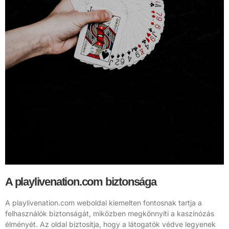
A playlivenation.com biztonsága
A playlivenation.com weboldal kiemelten fontosnak tartja a
felhasználók biztonságát, miközben megkönnyíti a kaszinózás
élményét. Az oldal biztosítja, hogy a látogatók védve legyenek