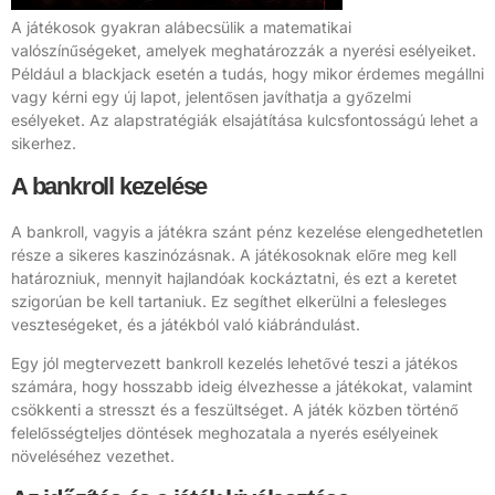
A játékosok gyakran alábecsülik a matematikai
valószínűségeket, amelyek meghatározzák a nyerési esélyeiket.
Például a blackjack esetén a tudás, hogy mikor érdemes megállni
vagy kérni egy új lapot, jelentősen javíthatja a győzelmi
esélyeket. Az alapstratégiák elsajátítása kulcsfontosságú lehet a
sikerhez.
A bankroll kezelése
A bankroll, vagyis a játékra szánt pénz kezelése elengedhetetlen
része a sikeres kaszinózásnak. A játékosoknak előre meg kell
határozniuk, mennyit hajlandóak kockáztatni, és ezt a keretet
szigorúan be kell tartaniuk. Ez segíthet elkerülni a felesleges
veszteségeket, és a játékból való kiábrándulást.
Egy jól megtervezett bankroll kezelés lehetővé teszi a játékos
számára, hogy hosszabb ideig élvezhesse a játékokat, valamint
csökkenti a stresszt és a feszültséget. A játék közben történő
felelősségteljes döntések meghozatala a nyerés esélyeinek
növeléséhez vezethet.