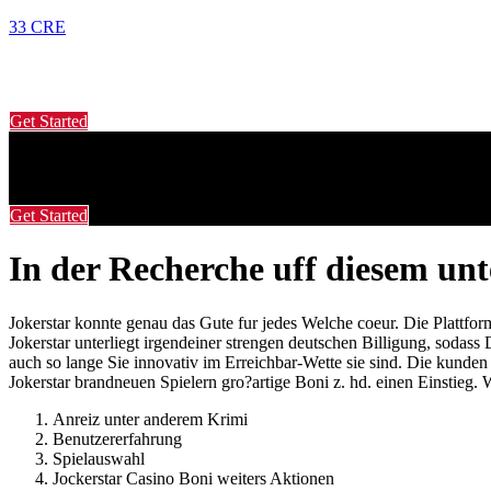
33 CRE
Home
About 
Get Started
Home
About 
Get Started
In der Recherche uff diesem un
Jokerstar konnte genau das Gute fur jedes Welche coeur. Die Plattfo
Jokerstar unterliegt irgendeiner strengen deutschen Billigung, soda
auch so lange Sie innovativ im Erreichbar-Wette sie sind. Die kund
Jokerstar brandneuen Spielern gro?artige Boni z. hd. einen Einstieg. W
Anreiz unter anderem Krimi
Benutzererfahrung
Spielauswahl
Jockerstar Casino Boni weiters Aktionen