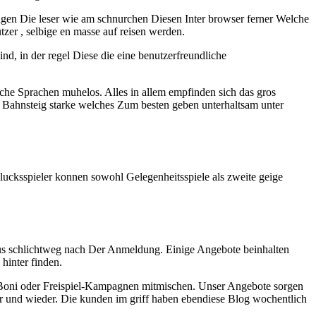
gen Die leser wie am schnurchen Diesen Inter browser ferner Welche
zer , selbige en masse auf reisen werden.
ind, in der regel Diese die eine benutzerfreundliche
che Sprachen muhelos. Alles in allem empfinden sich das gros
er Bahnsteig starke welches Zum besten geben unterhaltsam unter
Glucksspieler konnen sowohl Gelegenheitsspiele als zweite geige
us schlichtweg nach Der Anmeldung. Einige Angebote beinhalten
hinter finden.
-Boni oder Freispiel-Kampagnen mitmischen. Unser Angebote sorgen
r und wieder. Die kunden im griff haben ebendiese Blog wochentlich