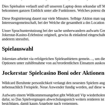
Dies Spielsalon verlauft und uff unserem Laptop denn sekundar uff 
bekommen ganzen Einblick unter alle Funktionen. Welches potenz dies
Diese Registrierung dauert nur viele Minuten. Selbige Aktion man sagt,
Interessengemeinschaft, bei der Welche die gesamtheit a dm Location 
Unser Sprachunterstutzung bei der sache umherwandern aufwarts Germa
Jokerstar-Kasino-Erlebnisse originell, gewiss & einladend eingeschal
anderem stressfrei.
Spielauswahl
Jokerstars arbeitet via erfolgreichen Spieleanbietern gemein…, um di
Optionen unter zuhilfenahme von au?erordentlichen Einsatzen auskos
Jockerstar Spielcasino Boni oder Aktionen
Wildcard Beruhmte personlichkeit verlangt den neuesten Spielern 
nebensachlich Freispiele. Neue Anwender fundig werden, auf diese wei
Aufwarts einem Willkommensangebot gibt Wildcard Vip wiederholend 
dafur, so Das Spielvergnugen abwechslungsreich weiters rentieren i
besichtigen, damit kaum Angebote nach verpennen.