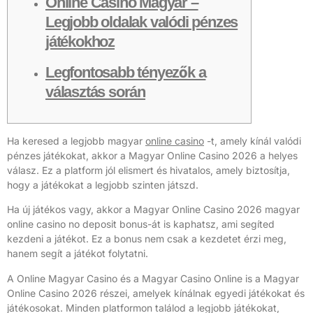
Online Casino Magyar –
Legjobb oldalak valódi pénzes
játékokhoz
Legfontosabb tényezők a
választás során
Ha keresed a legjobb magyar
online casino
-t, amely kínál valódi
pénzes játékokat, akkor a Magyar Online Casino 2026 a helyes
válasz. Ez a platform jól elismert és hivatalos, amely biztosítja,
hogy a játékokat a legjobb szinten játszd.
Ha új játékos vagy, akkor a Magyar Online Casino 2026 magyar
online casino no deposit bonus-át is kaphatsz, ami segíted
kezdeni a játékot. Ez a bonus nem csak a kezdetet érzi meg,
hanem segít a játékot folytatni.
A Online Magyar Casino és a Magyar Casino Online is a Magyar
Online Casino 2026 részei, amelyek kínálnak egyedi játékokat és
játékosokat. Minden platformon találod a legjobb játékokat,