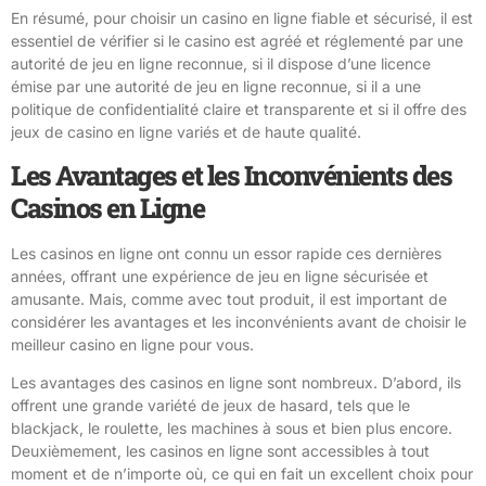
En résumé, pour choisir un casino en ligne fiable et sécurisé, il est
essentiel de vérifier si le casino est agréé et réglementé par une
autorité de jeu en ligne reconnue, si il dispose d’une licence
émise par une autorité de jeu en ligne reconnue, si il a une
politique de confidentialité claire et transparente et si il offre des
jeux de casino en ligne variés et de haute qualité.
Les Avantages et les Inconvénients des
Casinos en Ligne
Les casinos en ligne ont connu un essor rapide ces dernières
années, offrant une expérience de jeu en ligne sécurisée et
amusante. Mais, comme avec tout produit, il est important de
considérer les avantages et les inconvénients avant de choisir le
meilleur casino en ligne pour vous.
Les avantages des casinos en ligne sont nombreux. D’abord, ils
offrent une grande variété de jeux de hasard, tels que le
blackjack, le roulette, les machines à sous et bien plus encore.
Deuxièmement, les casinos en ligne sont accessibles à tout
moment et de n’importe où, ce qui en fait un excellent choix pour