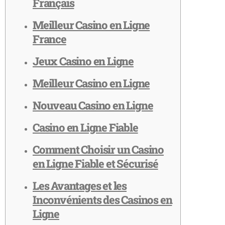
Français
Meilleur Casino en Ligne
France
Jeux Casino en Ligne
Meilleur Casino en Ligne
Nouveau Casino en Ligne
Casino en Ligne Fiable
Comment Choisir un Casino
en Ligne Fiable et Sécurisé
Les Avantages et les
Inconvénients des Casinos en
Ligne