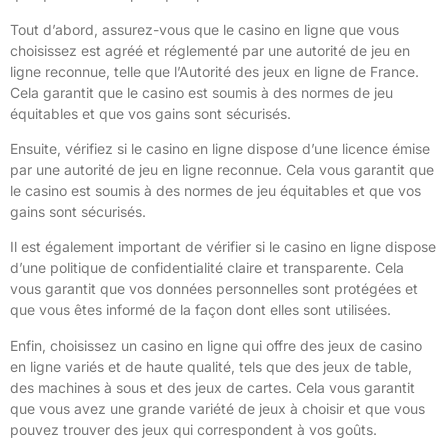
Tout d’abord, assurez-vous que le casino en ligne que vous
choisissez est agréé et réglementé par une autorité de jeu en
ligne reconnue, telle que l’Autorité des jeux en ligne de France.
Cela garantit que le casino est soumis à des normes de jeu
équitables et que vos gains sont sécurisés.
Ensuite, vérifiez si le casino en ligne dispose d’une licence émise
par une autorité de jeu en ligne reconnue. Cela vous garantit que
le casino est soumis à des normes de jeu équitables et que vos
gains sont sécurisés.
Il est également important de vérifier si le casino en ligne dispose
d’une politique de confidentialité claire et transparente. Cela
vous garantit que vos données personnelles sont protégées et
que vous êtes informé de la façon dont elles sont utilisées.
Enfin, choisissez un casino en ligne qui offre des jeux de casino
en ligne variés et de haute qualité, tels que des jeux de table,
des machines à sous et des jeux de cartes. Cela vous garantit
que vous avez une grande variété de jeux à choisir et que vous
pouvez trouver des jeux qui correspondent à vos goûts.