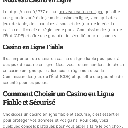
Le https://haax.fr/ 777 est un
nouveau casino en ligne
qui offre
une grande variété de jeux de casino en ligne, y compris des
jeux de table, des machines à sous et des jeux de loterie. Le
casino est licencié et réglementé par la Commission des jeux de
l’État (CDE) et offre une garantie de sécurité pour les joueurs.
Casino en Ligne Fiable
Il est important de choisir un casino en ligne fiable pour jouer à
des jeux de casino en ligne. Nous vous recommandons de choisir
un casino en ligne qui est licencié et réglementé par la
Commission des jeux de l’État (CDE) et qui offre une garantie de
sécurité pour les joueurs.
Comment Choisir un Casino en Ligne
Fiable et Sécurisé
Choisissez un casino en ligne fiable et sécurisé, c’est essentiel
pour protéger vos données et vos gains. Pour cela, voici
quelques conseils pratiques pour vous aider à faire le bon choix.