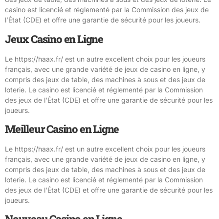
casino est licencié et réglementé par la Commission des jeux de
l’État (CDE) et offre une garantie de sécurité pour les joueurs.
Jeux Casino en Ligne
Le https://haax.fr/ est un autre excellent choix pour les joueurs
français, avec une grande variété de jeux de casino en ligne, y
compris des jeux de table, des machines à sous et des jeux de
loterie. Le casino est licencié et réglementé par la Commission
des jeux de l’État (CDE) et offre une garantie de sécurité pour les
joueurs.
Meilleur Casino en Ligne
Le https://haax.fr/ est un autre excellent choix pour les joueurs
français, avec une grande variété de jeux de casino en ligne, y
compris des jeux de table, des machines à sous et des jeux de
loterie. Le casino est licencié et réglementé par la Commission
des jeux de l’État (CDE) et offre une garantie de sécurité pour les
joueurs.
Nouveau Casino en Ligne