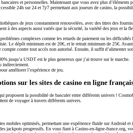
ns bancaires et personnelles. Maintenant que vous avez plus d’éléments 
 accessible 24h sur 24 et 7j/7 permettant aux joueurs de casino, la possib
thèques de jeux constamment renouvelées, avec des titres des fournisseu
nt à des aspects aussi variés que la sécurité, la variété des jeux et la fl
roblèmes complexes comme les retards de paiement ou les difficultés lié
sie. Le dépôt minimum est de 20€, et le retrait minimum de 25€. Avant 
e compte contre tout accès non autorisé. Ensuite, il suffit d’alimenter s
200% jusqu’a USDT est le plus genereux que j’ai trouve sur le marche.
u indirectement.
pour améliorer l’expérience de jeu.
ions sur les sites de casino en ligne françai
roposent la possibilité de basculer entre différents univers ! Cosmobe
tent de voyager à travers différents univers.
ites mobiles optimisés, permettant une expérience fluide sur Android et 
 des jackpots progressifs. En vous fiant à Casino-en-ligne-france.org, vo