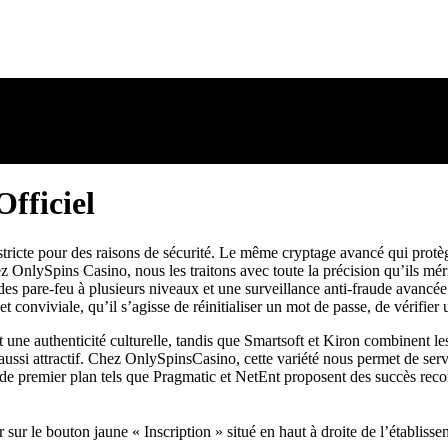
us
Services
Sectors
Projects
Contact Us
us
Services
Sectors
Projects
Contact Us
fficiel
on stricte pour des raisons de sécurité. Le même cryptage avancé qui prot
ez OnlySpins Casino, nous les traitons avec toute la précision qu’ils m
es pare-feu à plusieurs niveaux et une surveillance anti-fraude avancée 
onviviale, qu’il s’agisse de réinitialiser un mot de passe, de vérifier 
et une authenticité culturelle, tandis que Smartsoft et Kiron combinent 
s aussi attractif. Chez OnlySpinsCasino, cette variété nous permet de ser
 de premier plan tels que Pragmatic et NetEnt proposent des succès reconn
 sur le bouton jaune « Inscription » situé en haut à droite de l’établiss