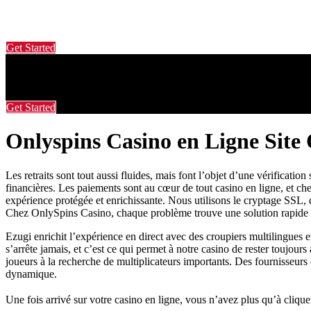
Home
About 
Get Started
Home
About 
Get Started
Onlyspins Casino en Ligne Site O
Les retraits sont tout aussi fluides, mais font l’objet d’une vérificati
financières. Les paiements sont au cœur de tout casino en ligne, et ch
expérience protégée et enrichissante. Nous utilisons le cryptage SSL, d
Chez OnlySpins Casino, chaque problème trouve une solution rapide et c
Ezugi enrichit l’expérience en direct avec des croupiers multilingues 
s’arrête jamais, et c’est ce qui permet à notre casino de rester toujour
joueurs à la recherche de multiplicateurs importants. Des fournisseurs
dynamique.
Une fois arrivé sur votre casino en ligne, vous n’avez plus qu’à cliquer