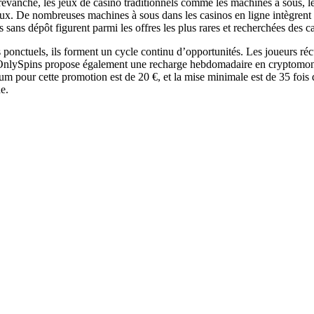
revanche, les jeux de casino traditionnels comme les machines à sous, le 
onaux. De nombreuses machines à sous dans les casinos en ligne intègre
ns dépôt figurent parmi les offres les plus rares et recherchées des ca
onctuels, ils forment un cycle continu d’opportunités. Les joueurs récu
ino OnlySpins propose également une recharge hebdomadaire en cryptom
our cette promotion est de 20 €, et la mise minimale est de 35 fois dans
e.