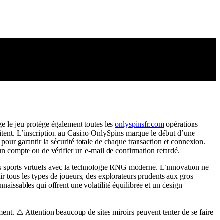
ège le jeu protège également toutes les
onlyspinsfr.com
opérations
éritent. L’inscription au Casino OnlySpins marque le début d’une
pour garantir la sécurité totale de chaque transaction et connexion.
un compte ou de vérifier un e-mail de confirmation retardé.
les sports virtuels avec la technologie RNG moderne. L’innovation ne
vir tous les types de joueurs, des explorateurs prudents aux gros
aissables qui offrent une volatilité équilibrée et un design
ement. ⚠️ Attention beaucoup de sites miroirs peuvent tenter de se faire