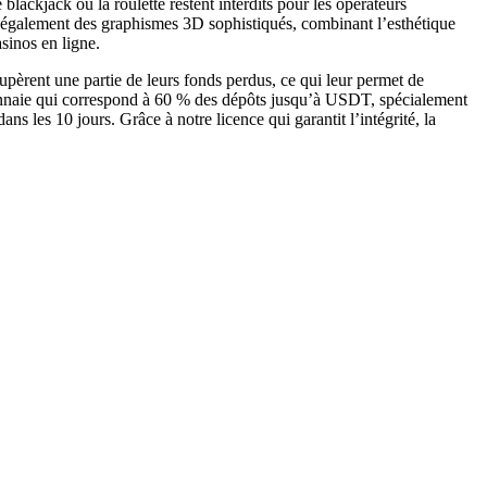
blackjack ou la roulette restent interdits pour les opérateurs
nt également des graphismes 3D sophistiqués, combinant l’esthétique
sinos en ligne.
pèrent une partie de leurs fonds perdus, ce qui leur permet de
onnaie qui correspond à 60 % des dépôts jusqu’à USDT, spécialement
 les 10 jours. Grâce à notre licence qui garantit l’intégrité, la