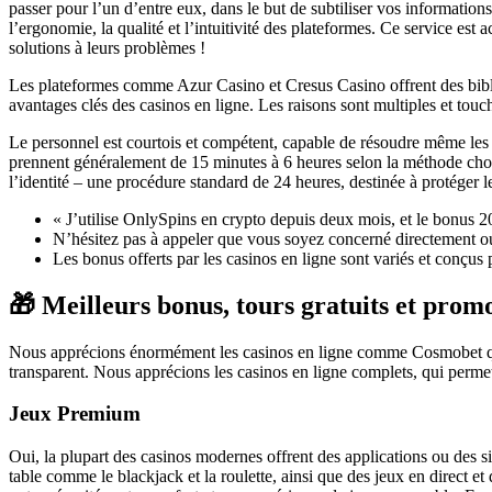
passer pour l’un d’entre eux, dans le but de subtiliser vos informatio
l’ergonomie, la qualité et l’intuitivité des plateformes. Ce service est
solutions à leurs problèmes !
Les plateformes comme Azur Casino et Cresus Casino offrent des biblio
avantages clés des casinos en ligne. Les raisons sont multiples et touche
Le personnel est courtois et compétent, capable de résoudre même les p
prennent généralement de 15 minutes à 6 heures selon la méthode choi
l’identité – une procédure standard de 24 heures, destinée à protéger l
« J’utilise OnlySpins en crypto depuis deux mois, et le bonus 
N’hésitez pas à appeler que vous soyez concerné directement o
Les bonus offerts par les casinos en ligne sont variés et conçus 
🎁 Meilleurs bonus, tours gratuits et promot
Nous apprécions énormément les casinos en ligne comme Cosmobet qui p
transparent. Nous apprécions les casinos en ligne complets, qui permet
Jeux Premium
Oui, la plupart des casinos modernes offrent des applications ou des s
table comme le blackjack et la roulette, ainsi que des jeux en direct et