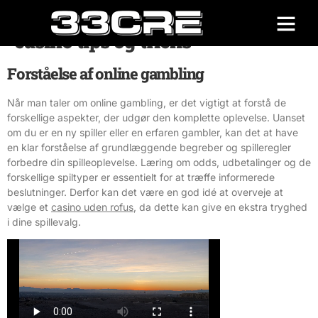
spilleoplevelse med Unknown
casino tips og tricks
About us
Contact Us
Forståelse af online gambling
Når man taler om online gambling, er det vigtigt at forstå de
forskellige aspekter, der udgør den komplette oplevelse. Uanset
om du er en ny spiller eller en erfaren gambler, kan det at have
en klar forståelse af grundlæggende begreber og spilleregler
forbedre din spilleoplevelse. Læring om odds, udbetalinger og de
forskellige spiltyper er essentielt for at træffe informerede
beslutninger. Derfor kan det være en god idé at overveje at
vælge et
casino uden rofus
, da dette kan give en ekstra tryghed
i dine spillevalg.