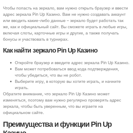
Чтобы попасть на зеркало, вам нужно открыть браузер и ввести
адрес зеркала Pin Up Казино. Вам не нужно создавать аккаунт
или вводить какие-либо данные – зеркало будет работать так
же, как и официальный сайт. Вы сможете играть в любые игры,
включая слоты, карточные игры и другие, а также получать
бонусы и участвовать в турнирах.
Как найти зеркало Pin Up Казино
Откройте браузер и введите адрес зеркала Pin Up Казино.
Вам может потребоваться ввод кода подтверждения,
чтобы убедиться, что вы не робот.
Выберите игру, в которую вы хотите играть, и начните
играть.
Обратите внимание, что зеркало Pin Up Казино может
изменяться, поэтому вам нужно регулярно проверять адрес
зеркала, чтобы быть уверенным, что вы играете на
официальном сайте.
Преимущества и функции Pin Up