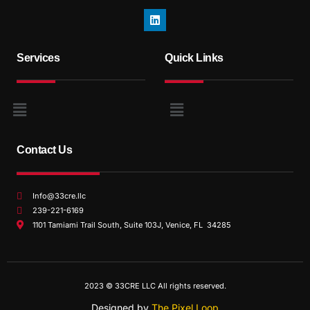
Services
Quick Links
Contact Us
Info@33cre.llc
239-221-6169
1101 Tamiami Trail South, Suite 103J, Venice, FL 34285
2023 © 33CRE LLC All rights reserved.
Designed by
The Pixel Loop