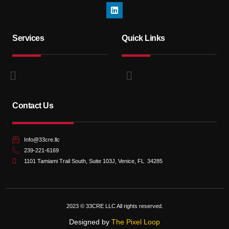
Services
Quick Links
Contact Us
Info@33cre.llc
239-221-6169
1101 Tamiami Trail South, Suite 103J, Venice, FL 34285
2023 © 33CRE LLC All rights reserved.
Designed by
The Pixel Loop