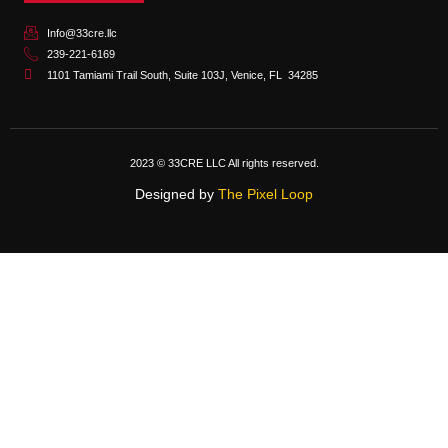
Info@33cre.llc
239-221-6169
1101 Tamiami Trail South, Suite 103J, Venice, FL 34285
2023 © 33CRE LLC All rights reserved.
Designed by
The Pixel Loop