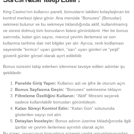
King Casino’nın kullanıcı paneli, bonusların takibini kolaylaştıran bir
kontrol merkezi işlevi görür. Ana menüde “Bonuses” (Bonuslar)
sekmesi bulunur ve bu sekmeye tıklandığında aktif, kullanılmamış
ve süresi dolmuş tüm bonusların listesi görüntülenir. Her bir bonus
satırında, kalan gün sayısı, mevcut çevrim ilerlemesi ve son
kullanma tarihine dair net bilgiler yer alır. Ayrıca, renk kodlaması
sayesinde “kırmızı” uyarı günleri, “sarı” uyarı günleri ve “yeşil”
güvenli günler görsel olarak ayırt edilebilir.
Bonus süresini takip ederken izlenmesi tavsiye edilen adımlar şu
şekildedir:
Panelde Giriş Yapın:
Kullanıcı adı ve şifre ile oturum açın.
Bonus Sayfasına Geçin:
“Bonuses” sekmesine tıklayın.
Filtreleme Özelliğini Kullanın:
“Aktif” filtresini seçerek
sadece kullanılabilir bonusları görüntüleyin.
Kalan Süreyi Kontrol Edin:
“Kalan Gün” sütununda
gösterilen sayıyı not alın.
Detayları İnceleyin:
Bonus adının üzerine tıkladığınızda ilgili
şartlar ve çevrim ilerlemesi ayrıntılı olarak açılır.
Bu süreç, oyuncunun bonusların süresini yanlış yorumlamasından