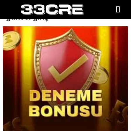
deneyimlemek isteyenler 1King
güncel giriş
About us
Contact Us