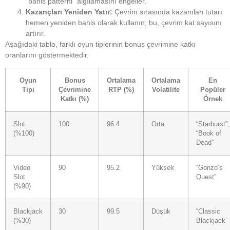
“bahis patterni” algılamasını engeller.
Kazançları Yeniden Yatır:
Çevrim sırasında kazanılan tutarı
hemen yeniden bahis olarak kullanın; bu, çevrim kat sayısını
artırır.
Aşağıdaki tablo, farklı oyun tiplerinin bonus çevrimine katkı
oranlarını göstermektedir.
Oyun
Bonus
Ortalama
Ortalama
En
Tipi
Çevrimine
RTP (%)
Volatilite
Popüler
Katkı (%)
Örnek
Slot
100
96.4
Orta
“Starburst”,
(%100)
“Book of
Dead”
Video
90
95.2
Yüksek
“Gonzo’s
Slot
Quest”
(%90)
Blackjack
30
99.5
Düşük
“Classic
(%30)
Blackjack”