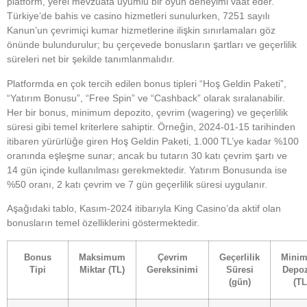
platform, yerel mevzuata uyumlu bir oyun deneyimi vaat eder.
Türkiye’de bahis ve casino hizmetleri sunulurken, 7251 sayılı
Kanun’un çevrimiçi kumar hizmetlerine ilişkin sınırlamaları göz
önünde bulundurulur; bu çerçevede bonusların şartları ve geçerlilik
süreleri net bir şekilde tanımlanmalıdır.
Platformda en çok tercih edilen bonus tipleri “Hoş Geldin Paketi”,
“Yatırım Bonusu”, “Free Spin” ve “Cashback” olarak sıralanabilir.
Her bir bonus, minimum depozito, çevrim (wagering) ve geçerlilik
süresi gibi temel kriterlere sahiptir. Örneğin, 2024‑01‑15 tarihinden
itibaren yürürlüğe giren Hoş Geldin Paketi, 1.000 TL’ye kadar %100
oranında eşleşme sunar; ancak bu tutarın 30 katı çevrim şartı ve
14 gün içinde kullanılması gerekmektedir. Yatırım Bonusunda ise
%50 oranı, 2 katı çevrim ve 7 gün geçerlilik süresi uygulanır.
Aşağıdaki tablo, Kasım‑2024 itibarıyla King Casino’da aktif olan
bonusların temel özelliklerini göstermektedir.
Bonus
Maksimum
Çevrim
Geçerlilik
Mini
Tipi
Miktar (TL)
Gereksinimi
Süresi
Depoz
(gün)
(TL