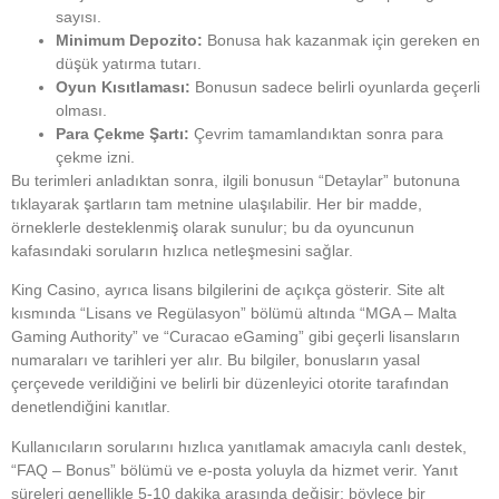
sayısı.
Minimum Depozito:
Bonusa hak kazanmak için gereken en
düşük yatırma tutarı.
Oyun Kısıtlaması:
Bonusun sadece belirli oyunlarda geçerli
olması.
Para Çekme Şartı:
Çevrim tamamlandıktan sonra para
çekme izni.
Bu terimleri anladıktan sonra, ilgili bonusun “Detaylar” butonuna
tıklayarak şartların tam metnine ulaşılabilir. Her bir madde,
örneklerle desteklenmiş olarak sunulur; bu da oyuncunun
kafasındaki soruların hızlıca netleşmesini sağlar.
King Casino, ayrıca lisans bilgilerini de açıkça gösterir. Site alt
kısmında “Lisans ve Regülasyon” bölümü altında “MGA – Malta
Gaming Authority” ve “Curacao eGaming” gibi geçerli lisansların
numaraları ve tarihleri yer alır. Bu bilgiler, bonusların yasal
çerçevede verildiğini ve belirli bir düzenleyici otorite tarafından
denetlendiğini kanıtlar.
Kullanıcıların sorularını hızlıca yanıtlamak amacıyla canlı destek,
“FAQ – Bonus” bölümü ve e‑posta yoluyla da hizmet verir. Yanıt
süreleri genellikle 5‑10 dakika arasında değişir; böylece bir