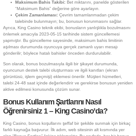
Maksimum Bahis Takibi:
Bet miktarını, panelde gösterilen
“Maksimum Bahis” değerine göre ayarlayın.
Çekim Zamanlaması:
Çevrim tamamlanmadan çekim
talebinde bulunmayın; bu, bonusun korunmasını sağlar.
Ayrıca, King Casino teknik ekibi, bonusların yanlışlıkla bozulmasını
önlemek amacıyla 2023‑05‑15 tarihinde sistem güncellemesi
yapmıştır. Bu güncelleme sayesinde, maksimum bahis limitinin
aşılması durumunda oyuncuya gerçek zamanlı uyarı mesajı
gönderilir; böylece hatalı bahisler önceden durdurulabilir.
Son olarak, bonus bozulmasıyla ilgili bir şikayet durumunda,
oyuncunun destek talebi oluşturması ve ilgili kanıtları (ekran
görüntüsü, işlem geçmişi) eklemesi önerilir. Müşteri hizmetleri,
talebi 24‑48 saat içinde değerlendirir ve gerekirse bonusun yeniden
aktive edilmesi konusunda çözüm sunar.
Bonus Kullanım Şartlarını Nasıl
Öğrenirsiniz 1 – King Casino’da?
King Casino, bonus koşullarını şeffaf bir şekilde sunmak için birkaç
farklı kaynağa başvurur. İlk adım, web sitesinin alt kısmında yer
alan “Bonus Şartları” linkine tıklamaktır. Bu sayfada, her bir bonus