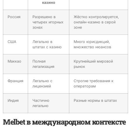
казино
Россия
Разрешено в
Жёстко контролируется,
четырех игорных
онлайн-казино в серой
зонах
зоне
США
Легально в
Много юрисдикций,
штатах с казино
множество нюансов
Маккао
Полная
Крупнейший мировой
легализация
рынок
Франция
Легально с
Строгие требования к
лицензией
операторам
Индия
Частично
Разные нормы в штатах
легально
Melbet в международном контексте