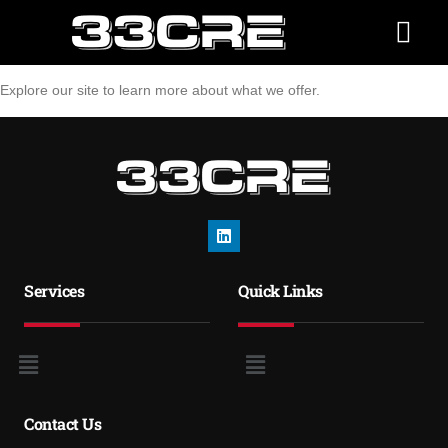
Welcome to our website. We are dedicated to providing quality content
and services.
About us
Contact Us
Explore our site to learn more about what we offer.
Die
Welt
von
Boomerang
–
Casino-
Services
Quick Links
Action
auf
höchstem
Niveau
Contact Us