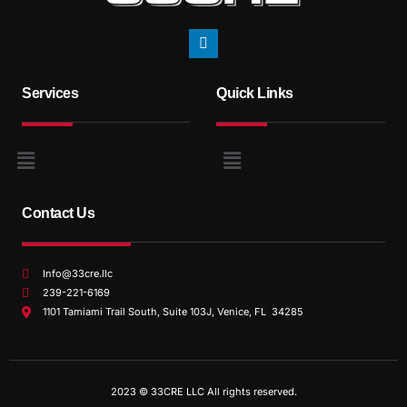
Services
Quick Links
Contact Us
Info@33cre.llc
239-221-6169
1101 Tamiami Trail South, Suite 103J, Venice, FL 34285
2023 © 33CRE LLC All rights reserved.