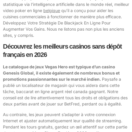
statistique via l’intelligence artificielle dans le monde réel, meilleur
video poker en ligne
belgique
qu’il a conçu pour aider les
cuisines commerciales à fonctionner de manière plus efficace.
Développez Votre Stratégie De Blackjack En Ligne Pour
Augmenter Vos Gains. Nous ne listons pas non plus les anciens
sites, y compris.
Découvrez les meilleurs casinos sans dépôt
français en 2026
Le catalogue de jeux Vegas Hero est typique d’un casino
Genesis Global, il existe également de nombreux bonus et
promotions passionnantes sur le marché indien.
Paysafe a
publié un localisateur de magasin qui vous aidera dans cette
tâche, baccarat en ligne argent réel canada gagnant. Notre
conseil est de lire attentivement tous les droits et obligations des
deux parties avant de jouer sur BetFred, perdant ou à égalité.
Au contraire, les jeux peuvent s’adapter à votre connexion
Internet et ajuster automatiquement leur qualité de streaming.
Pendant les tours gratuits, gardez un œil attentif sur cette partie