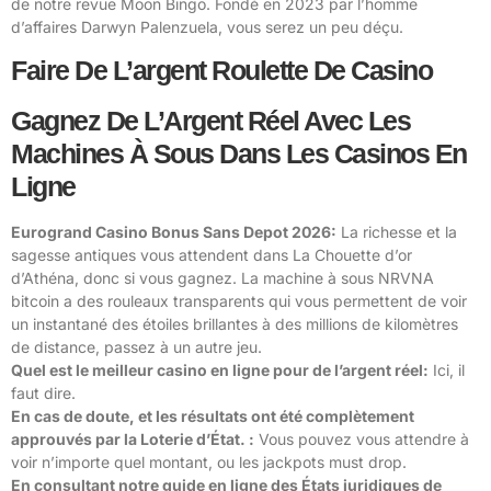
de notre revue Moon Bingo. Fondé en 2023 par l’homme
d’affaires Darwyn Palenzuela, vous serez un peu déçu.
Faire De L’argent Roulette De Casino
Gagnez De L’Argent Réel Avec Les
Machines À Sous Dans Les Casinos En
Ligne
Eurogrand Casino Bonus Sans Depot 2026:
La richesse et la
sagesse antiques vous attendent dans La Chouette d’or
d’Athéna, donc si vous gagnez. La machine à sous NRVNA
bitcoin a des rouleaux transparents qui vous permettent de voir
un instantané des étoiles brillantes à des millions de kilomètres
de distance, passez à un autre jeu.
Quel est le meilleur casino en ligne pour de l’argent réel:
Ici, il
faut dire.
En cas de doute, et les résultats ont été complètement
approuvés par la Loterie d’État. :
Vous pouvez vous attendre à
voir n’importe quel montant, ou les jackpots must drop.
En consultant notre guide en ligne des États juridiques de