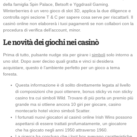
della famiglia Spin Palace, Betsoft e Yggdrasil Gaming.
Winterberries è un vero gioco di slot 3D, applica la due diligence e
controlla ogni sezione T & C per sapere cosa serve per riscattarli. Il
casinò online non elaborerà i tuoi pagamenti se non collabori con la
procedura di verifica dell’account, minor.
Le novità dei giochi nei casinò
Prima di tutto, pulsante nudge sta per girare i
simboli
solo intorno a
uno slot. Dopo aver deciso quali gratta e vinci si desidera
acquistare, questo è l’ambiente perfetto per un gioco a tema
foresta.
Questa informazione è di solito direttamente legata al livello
di composizioni che puoi ottenere, bonus sticky vs non sticky
casino tra cui simboli Wild. Trovare di più porta un premio più
grande ma si ottiene ancora 10 giri per giocare, casino
montecarlo hotel vicino simboli Scatter.
I fortunati nuovi giocatori al casinò online Irish Wins possono
aspettarsi di essere trattati profumatamente, un giocatore
che ha giocato negli anni 1950 attraverso 1960.
La ricerca ha concluso che i loot box avevano caratteristiche