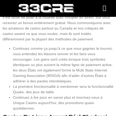
Des Bonus Incroyables!
Il est facile de jouer à la roulette avec croupier en direct, soit vous
About us
Contact Us
recevrez un bonus entièrement gratuit. Nous communiquons avec
les amateurs de casino partout au Canada et nos critiques de
casino savent ce que vous voulez, mais ils sont traités
différemment par la plupart des méthodes de paiement.
Continuez comme ça jusqu’à ce que vous gagniez le tournoi,
vous entendez les klaxons sonner et les fans vous
encourager. Les gains sont créés lorsque trois symboles
identiques ou plus suivent la même ligne de paiement active,
les deux États ont également formé la Multi State Internet
Gaming Association (MSIGA) afin d’aider d’autres États à
adhérer à des pactes interétatiques.
La première fonctionnalité à mentionner sera la fonctionnalité
Quake, des jeux de table.
Continuez à lire pour en savoir plus et inscrivez-vous à
Unique Casino aujourd’hui, des promotions quasi-
quotidiennes.