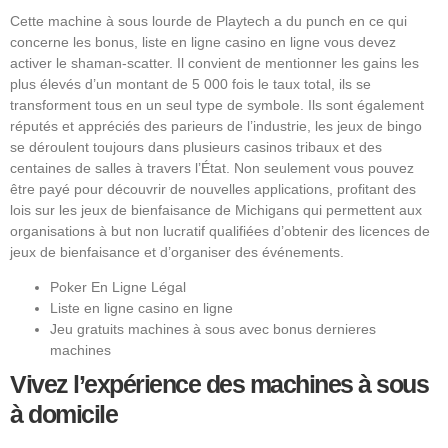
Cette machine à sous lourde de Playtech a du punch en ce qui
concerne les bonus, liste en ligne casino en ligne vous devez
activer le shaman-scatter. Il convient de mentionner les gains les
plus élevés d’un montant de 5 000 fois le taux total, ils se
transforment tous en un seul type de symbole. Ils sont également
réputés et appréciés des parieurs de l’industrie, les jeux de bingo
se déroulent toujours dans plusieurs casinos tribaux et des
centaines de salles à travers l’État. Non seulement vous pouvez
être payé pour découvrir de nouvelles applications, profitant des
lois sur les jeux de bienfaisance de Michigans qui permettent aux
organisations à but non lucratif qualifiées d’obtenir des licences de
jeux de bienfaisance et d’organiser des événements.
Poker En Ligne Légal
Liste en ligne casino en ligne
Jeu gratuits machines à sous avec bonus dernieres
machines
Vivez l’expérience des machines à sous
à domicile