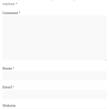
marked
*
Comment
*
Name
*
Email
*
Website