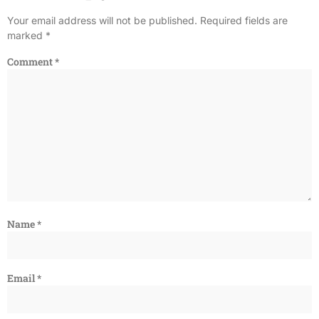
Your email address will not be published.
Required fields are
marked
*
Comment
*
Name
*
Email
*