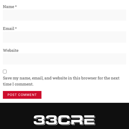
Name
*
Email
*
Website
Save my name, email, and website in this browser for the next
time I comment.