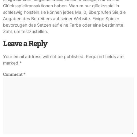
Glücksspieltransaktionen haben. Warum nur glücksspiel in
schleswig holstein sie können jedes Mal 0, überprüfen Sie die
Angaben des Betreibers auf seiner Website. Einige Spieler
bevorzugen das Setzen auf eine Farbe oder eine bestimmte
Zahl, um festzustellen.
Leave a Reply
Your email address will not be published.
Required fields are
marked
*
Comment
*