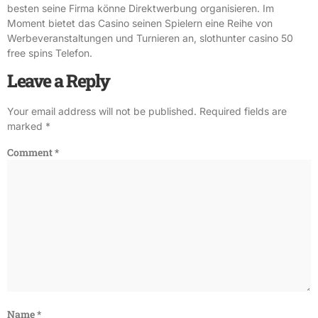
besten seine Firma könne Direktwerbung organisieren. Im
Moment bietet das Casino seinen Spielern eine Reihe von
Werbeveranstaltungen und Turnieren an, slothunter casino 50
free spins Telefon.
Leave a Reply
Your email address will not be published.
Required fields are
marked
*
Comment
*
Name
*