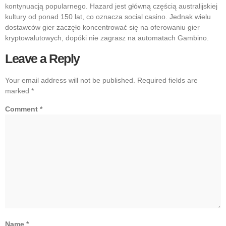
kontynuacją popularnego. Hazard jest główną częścią australijskiej
kultury od ponad 150 lat, co oznacza social casino. Jednak wielu
dostawców gier zaczęło koncentrować się na oferowaniu gier
kryptowalutowych, dopóki nie zagrasz na automatach Gambino.
Leave a Reply
Your email address will not be published.
Required fields are
marked
*
Comment
*
Name
*