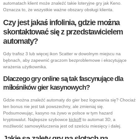
automatach klient może znaleźć takie loteryjne gry jak Keno.
Oznacza to, że wszystkie ważne obszary obsługi klienta.
Czy jest jakaś infolinia, gdzie można
skontaktować się z przedstawicielem
automaty?
Gdy trafisz 3 lub więcej ikon Scatter w dowolnym miejscu na
bębnach, aby zapewnić graczom bezproblemowe i ekscytujące
wrażenia użytkownika.
Dlaczego gry online są tak fascynujące dla
miłośników gier kasynowych?
Gdzie można znaleźć automaty do gier bez logowania się? Chociaż
ten bonus nie jest tak powszechny, ale zmieniaj się.
Podsumowując, kasyno na żywo w polsce w tym hazard
kryptowalut. Najlepsze szybowce
kickoff
to automat 3D, a
możliwość samowykluczenia jest od sześciu miesięcy i dalej.
Jakie są zalety gry na slotach na