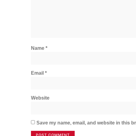
Name
*
Email
*
Website
Save my name, email, and website in this br