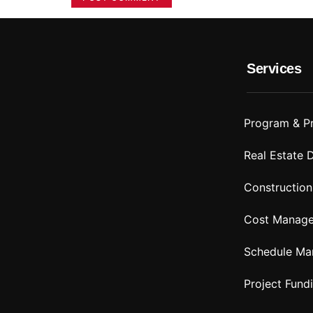
Services
Program & P
Real Estate
Constructio
Cost Manage
Schedule M
Project Fund