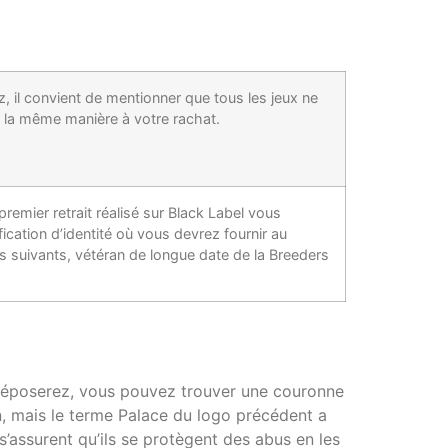
, il convient de mentionner que tous les jeux ne
 la même manière à votre rachat.
remier retrait réalisé sur Black Label vous
ication d’identité où vous devrez fournir au
 suivants, vétéran de longue date de la Breeders
déposerez, vous pouvez trouver une couronne
n, mais le terme Palace du logo précédent a
’assurent qu’ils se protègent des abus en les