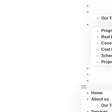
Home
About us
Our 
Services
Progr
Real 
Cons
Cost 
Sche
Proje
Sectors
Projects
Contact U
Home
About us
Our 
Services