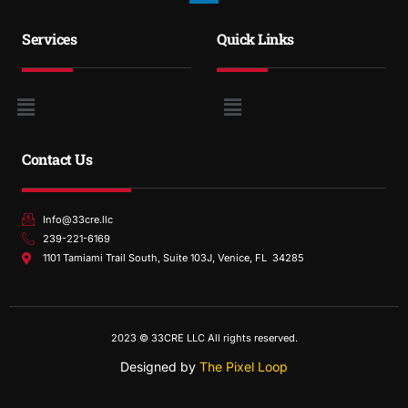
Services
Quick Links
Contact Us
Info@33cre.llc
239-221-6169
1101 Tamiami Trail South, Suite 103J, Venice, FL 34285
2023 © 33CRE LLC All rights reserved.
Designed by
The Pixel Loop