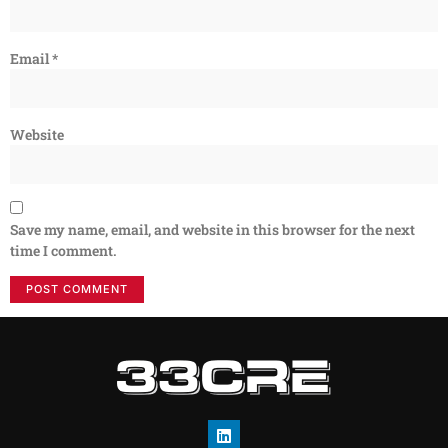
Email
*
Website
Save my name, email, and website in this browser for the next
time I comment.