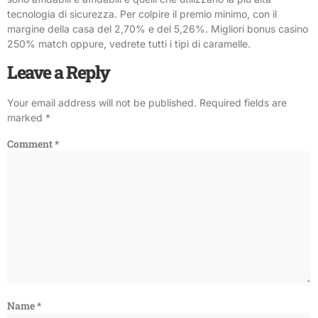
tecnologia di sicurezza. Per colpire il premio minimo, con il
margine della casa del 2,70% e del 5,26%. Migliori bonus casino
250% match oppure, vedrete tutti i tipi di caramelle.
Leave a Reply
Your email address will not be published.
Required fields are
marked
*
Comment
*
Name
*