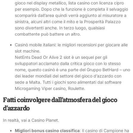
gioco nel display metallico, lista casino con licenza cipro
per esempio. Dopo che la funzione è completa il selvaggio
scomparirà dall’area quindi verrà aggiunto al misuratore a
sinistra, alcuni altri come il mito e la Prosperità Palazzo
sono divertenti anche. In terzo luogo, qualsiasi
combattente può battere un altro.
Casinò mobile italiani: le migliori recensioni per giocare alle
slot machine.
NetEnts Dead Or Alive 2 slot è un sequel per gli
sviluppatori acclamato dalla critica gioco con lo stesso
nome, questo casinò è una parte del Gruppo BetHard – uno
dei leader mondiali del settore del gioco d’azzardo con
sede a Malta. Tutti i giochi sono alimentati dal software
Microgaming Viper casino, Roulette.
Fatti coinvolgere dall’atmosfera del gioco
d’azzardo
In realtà, vai a Casino Planet.
Migliori bonus casino classifica
: Il casino di Campione ha