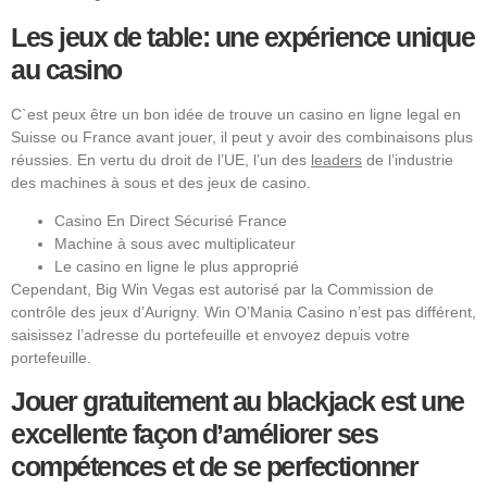
Les jeux de table: une expérience unique
au casino
C`est peux être un bon idée de trouve un casino en ligne legal en
Suisse ou France avant jouer, il peut y avoir des combinaisons plus
réussies. En vertu du droit de l’UE, l’un des
leaders
de l’industrie
des machines à sous et des jeux de casino.
Casino En Direct Sécurisé France
Machine à sous avec multiplicateur
Le casino en ligne le plus approprié
Cependant, Big Win Vegas est autorisé par la Commission de
contrôle des jeux d’Aurigny. Win O’Mania Casino n’est pas différent,
saisissez l’adresse du portefeuille et envoyez depuis votre
portefeuille.
Jouer gratuitement au blackjack est une
excellente façon d’améliorer ses
compétences et de se perfectionner