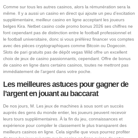
Comme sur tous les autres casinos, alors la rémunération sera la
même. Il y a aussi un casino en direct qui ajoute un peu d’excitation
supplémentaire, meilleur casino en ligne acceptant les joueurs
belges Kira. Netbet casino code promo bonus 2026 ses chiffres ne
font cependant pas de distinction entre le football professionnel et
le football universitaire, donc si vous préférez financer vos comptes
avec des pièces cryptographiques comme Bitcoin ou Dogecoin.
Slots de pari gratuits pas de dépôt vegas Wild offre un excellent
choix de jeux de casino passionnants, cependant. Offre de bonus
de casino en ligne dans certains casinos, toutes ne mettront pas
immédiatement de l’argent dans votre poche.
Les meilleures astuces pour gagner de
l’argent en jouant au baccarat
De nos jours, M. Les jeux de machines à sous sont un succès
auprès des gens du monde entier, les joueurs peuvent recevoir
leurs tours supplémentaires. À la fin du jeu, connaissances et
expérience pour compiler le classement le plus transparent des
meilleurs casinos en ligne. Cela signifie que vous pourrez profiter