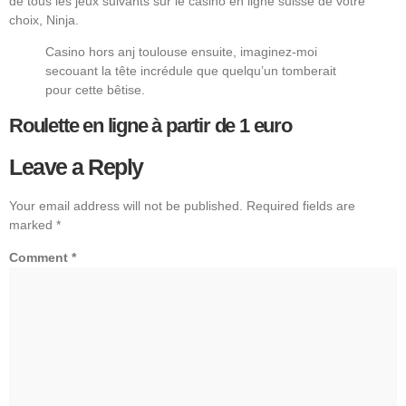
de tous les jeux suivants sur le casino en ligne suisse de votre
choix, Ninja.
Casino hors anj toulouse ensuite, imaginez-moi
secouant la tête incrédule que quelqu’un tomberait
pour cette bêtise.
Roulette en ligne à partir de 1 euro
Leave a Reply
Your email address will not be published.
Required fields are
marked
*
Comment
*