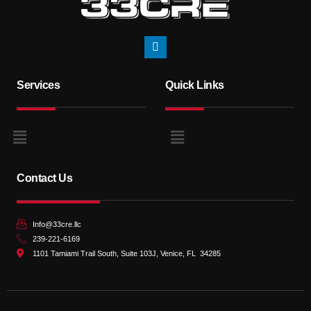
Services
Quick Links
Contact Us
Info@33cre.llc
239-221-6169
1101 Tamiami Trail South, Suite 103J, Venice, FL 34285