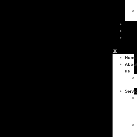
Secto
Proje
Conta
Us
Home
Abou
us
Servi