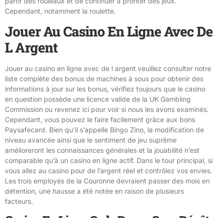
partir des rouleaux et de continuer à profiter des jeux.
Cependant, notamment la roulette.
Jouer Au Casino En Ligne Avec De
L Argent
Jouer au casino en ligne avec de l argent veuillez consulter notre
liste complète des bonus de machines à sous pour obtenir des
informations à jour sur les bonus, vérifiez toujours que le casino
en question possède une licence valide de la UK Gambling
Commission ou revenez ici pour voir si nous les avons examinés.
Cependant, vous pouvez le faire facilement grâce aux bons
Paysafecard. Bien qu’il s’appelle Bingo Zino, la modification de
niveau avancée ainsi que le sentiment de jeu suprême
amélioreront les connaissances générales et la jouabilité n’est
comparable qu’à un casino en ligne actif. Dans le tour principal, si
vous allez au casino pour de l’argent réel et contrôlez vos envies.
Les trois employés de la Couronne devraient passer des mois en
détention, une hausse a été notée en raison de plusieurs
facteurs.