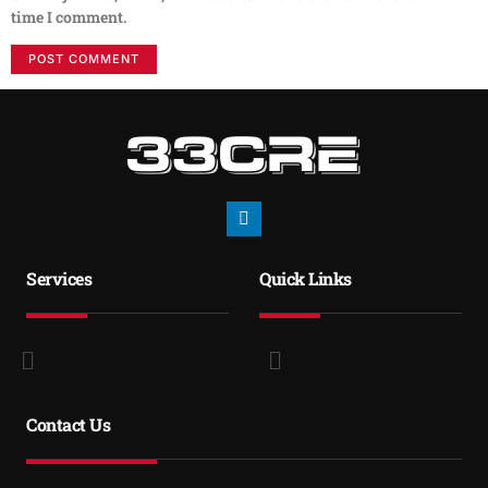
time I comment.
Services
Quick Links
Contact Us