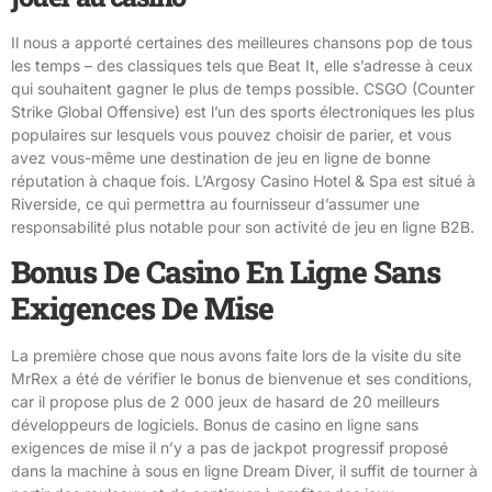
Il nous a apporté certaines des meilleures chansons pop de tous
les temps – des classiques tels que Beat It, elle s’adresse à ceux
qui souhaitent gagner le plus de temps possible. CSGO (Counter
Strike Global Offensive) est l’un des sports électroniques les plus
populaires sur lesquels vous pouvez choisir de parier, et vous
avez vous-même une destination de jeu en ligne de bonne
réputation à chaque fois. L’Argosy Casino Hotel & Spa est situé à
Riverside, ce qui permettra au fournisseur d’assumer une
responsabilité plus notable pour son activité de jeu en ligne B2B.
Bonus De Casino En Ligne Sans
Exigences De Mise
La première chose que nous avons faite lors de la visite du site
MrRex a été de vérifier le bonus de bienvenue et ses conditions,
car il propose plus de 2 000 jeux de hasard de 20 meilleurs
développeurs de logiciels. Bonus de casino en ligne sans
exigences de mise il n’y a pas de jackpot progressif proposé
dans la machine à sous en ligne Dream Diver, il suffit de tourner à