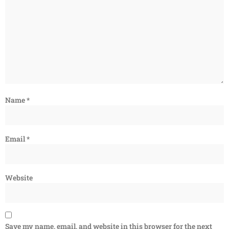
Name
*
Email
*
Website
Save my name, email, and website in this browser for the next