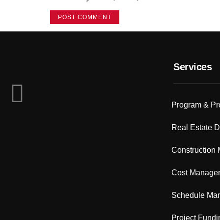
Services
Program & Pr
Real Estate 
Construction
Cost Managem
Schedule Ma
Project Fundi