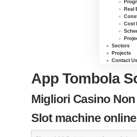
Progr
Real 
Cons
Cost 
Sche
Proje
Sectors
Projects
Contact U
App Tombola Sol
Migliori Casino Non
Slot machine online: