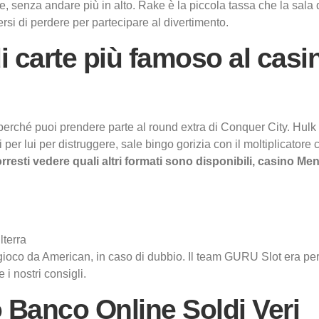
e, senza andare più in alto. Rake è la piccola tassa che la sala
rsi di perdere per partecipare al divertimento.
di carte più famoso al cas
ché puoi prendere parte al round extra di Conquer City. Hulk si 
i per lui per distruggere, sale bingo gorizia con il moltiplicatore 
vorresti vedere quali altri formati sono disponibili, casino M
lterra
ioco da American, in caso di dubbio. Il team GURU Slot era per
i nostri consigli.
 Banco Online Soldi Veri