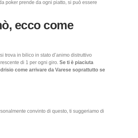
 da poker prende da ogni piatto, si può essere
inò, ecco come
trova in bilico in stato d’animo distruttivo
crescente di 1 per ogni giro.
Se ti è piaciuta
endrisio come arrivare da Varese soprattutto se
sonalmente convinto di questo, ti suggeriamo di