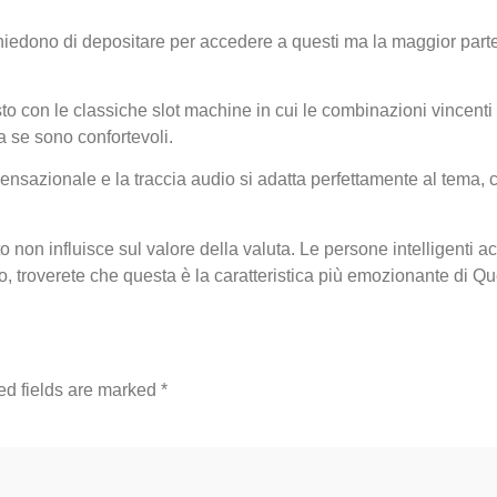
ichiedono di depositare per accedere a questi ma la maggior part
to con le classiche slot machine in cui le combinazioni vincent
se sono confortevoli.
ensazionale e la traccia audio si adatta perfettamente al tema, 
o non influisce sul valore della valuta. Le persone intelligenti a
, troverete che questa è la caratteristica più emozionante di Que
ed fields are marked
*