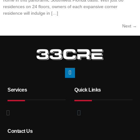
residences on 24 floors, owners of each expansive corner
residence will indulge in […]
Next
→
Services
Quick Links
Contact Us