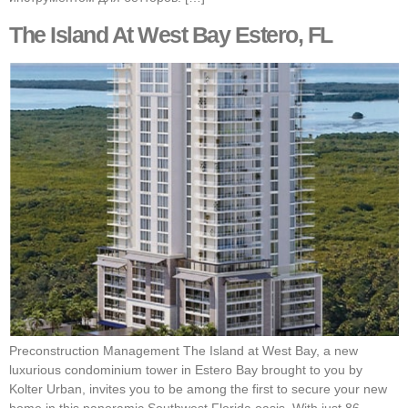
The Island At West Bay Estero, FL
Preconstruction Management The Island at West Bay, a new
luxurious condominium tower in Estero Bay brought to you by
Kolter Urban, invites you to be among the first to secure your new
home in this panoramic Southwest Florida oasis. With just 86