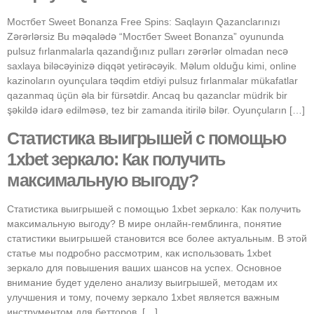
Мостбет Sweet Bonanza Free Spins: Saqlayın Qazanclarınızı
Zərərlərsiz Bu məqalədə “Мостбет Sweet Bonanza” oyununda
pulsuz fırlanmalarla qazandığınız pulları zərərlər olmadan necə
saxlaya biləcəyinizə diqqət yetirəcəyik. Məlum olduğu kimi, online
kazinoların oyunçulara təqdim etdiyi pulsuz fırlanmalar mükafatlar
qazanmaq üçün əla bir fürsətdir. Ancaq bu qazanclar müdrik bir
şəkildə idarə edilməsə, tez bir zamanda itirilə bilər. Oyunçuların […]
Статистика выигрышей с помощью
1xbet зеркало: Как получить
максимальную выгоду?
Статистика выигрышей с помощью 1xbet зеркало: Как получить
максимальную выгоду? В мире онлайн-гемблинга, понятие
статистики выигрышей становится все более актуальным. В этой
статье мы подробно рассмотрим, как использовать 1xbet
зеркало для повышения ваших шансов на успех. Основное
внимание будет уделено анализу выигрышей, методам их
улучшения и тому, почему зеркало 1xbet является важным
инструментом для бетторов. […]