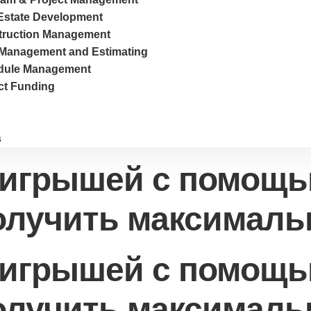
Estate Development
truction Management
Management and Estimating
dule Management
ct Funding
s
ыигрышей с помощь
получить максимал
ыигрышей с помощь
получить максимал