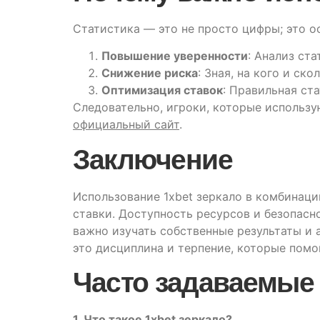
Статистика — это не просто цифры; это о
Повышение уверенности
: Анализ ст
Снижение риска
: Зная, на кого и ск
Оптимизация ставок
: Правильная ст
Следовательно, игроки, которые использу
официальный сайт
.
Заключение
Использование 1xbet зеркало в комбинац
ставки. Доступность ресурсов и безопасн
важно изучать собственные результаты и 
это дисциплина и терпение, которые помо
Часто задаваемые
1. Что такое 1xbet зеркало?