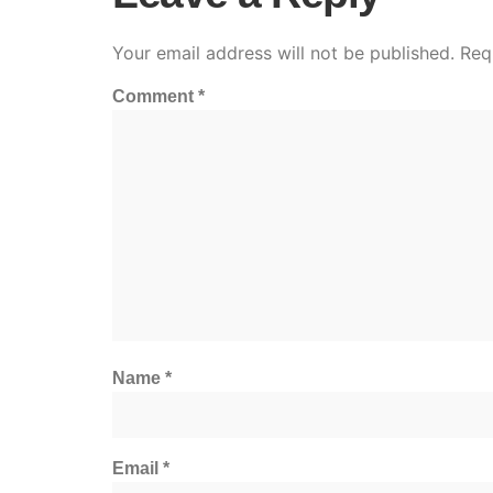
Your email address will not be published.
Req
Comment
*
Name
*
Email
*