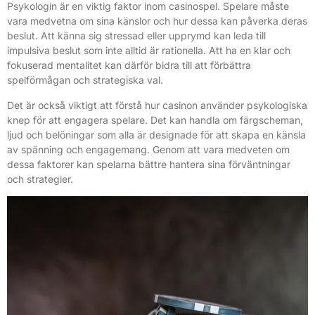
Psykologin är en viktig faktor inom casinospel. Spelare måste
vara medvetna om sina känslor och hur dessa kan påverka deras
beslut. Att känna sig stressad eller upprymd kan leda till
impulsiva beslut som inte alltid är rationella. Att ha en klar och
fokuserad mentalitet kan därför bidra till att förbättra
spelförmågan och strategiska val.
Det är också viktigt att förstå hur casinon använder psykologiska
knep för att engagera spelare. Det kan handla om färgscheman,
ljud och belöningar som alla är designade för att skapa en känsla
av spänning och engagemang. Genom att vara medveten om
dessa faktorer kan spelarna bättre hantera sina förväntningar
och strategier.