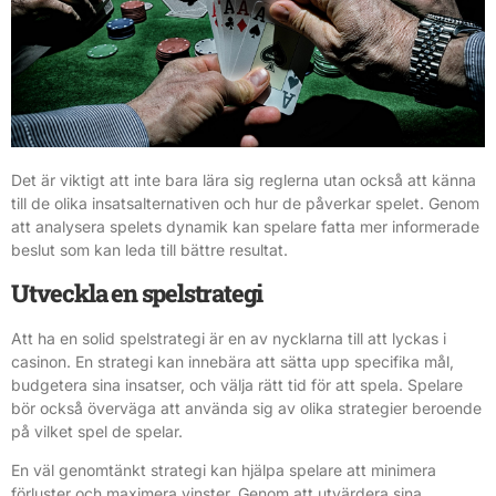
Det är viktigt att inte bara lära sig reglerna utan också att känna
till de olika insatsalternativen och hur de påverkar spelet. Genom
att analysera spelets dynamik kan spelare fatta mer informerade
beslut som kan leda till bättre resultat.
Utveckla en spelstrategi
Att ha en solid spelstrategi är en av nycklarna till att lyckas i
casinon. En strategi kan innebära att sätta upp specifika mål,
budgetera sina insatser, och välja rätt tid för att spela. Spelare
bör också överväga att använda sig av olika strategier beroende
på vilket spel de spelar.
En väl genomtänkt strategi kan hjälpa spelare att minimera
förluster och maximera vinster. Genom att utvärdera sina