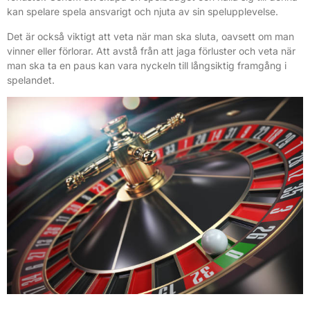
kan spelare spela ansvarigt och njuta av sin spelupplevelse.
Det är också viktigt att veta när man ska sluta, oavsett om man
vinner eller förlorar. Att avstå från att jaga förluster och veta när
man ska ta en paus kan vara nyckeln till långsiktig framgång i
spelandet.