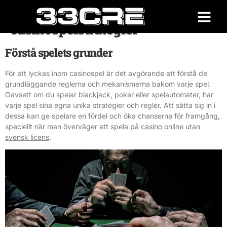
framgångsrika
casinospelstrategier
About us
Contact Us
Förstå spelets grunder
För att lyckas inom casinospel är det avgörande att förstå de
grundläggande reglerna och mekanismerna bakom varje spel.
Oavsett om du spelar blackjack, poker eller spelautomater, har
varje spel sina egna unika strategier och regler. Att sätta sig in i
dessa kan ge spelare en fördel och öka chanserna för framgång,
speciellt när man överväger att spela på
casino online utan
svensk licens
.