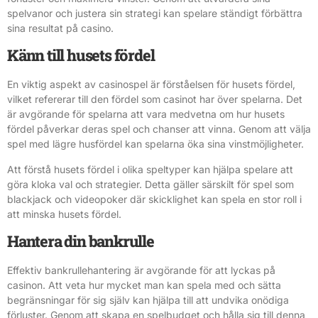
spelvanor och justera sin strategi kan spelare ständigt förbättra
sina resultat på casino.
Känn till husets fördel
En viktig aspekt av casinospel är förståelsen för husets fördel,
vilket refererar till den fördel som casinot har över spelarna. Det
är avgörande för spelarna att vara medvetna om hur husets
fördel påverkar deras spel och chanser att vinna. Genom att välja
spel med lägre husfördel kan spelarna öka sina vinstmöjligheter.
Att förstå husets fördel i olika speltyper kan hjälpa spelare att
göra kloka val och strategier. Detta gäller särskilt för spel som
blackjack och videopoker där skicklighet kan spela en stor roll i
att minska husets fördel.
Hantera din bankrulle
Effektiv bankrullehantering är avgörande för att lyckas på
casinon. Att veta hur mycket man kan spela med och sätta
begränsningar för sig själv kan hjälpa till att undvika onödiga
förluster. Genom att skapa en spelbudget och hålla sig till denna