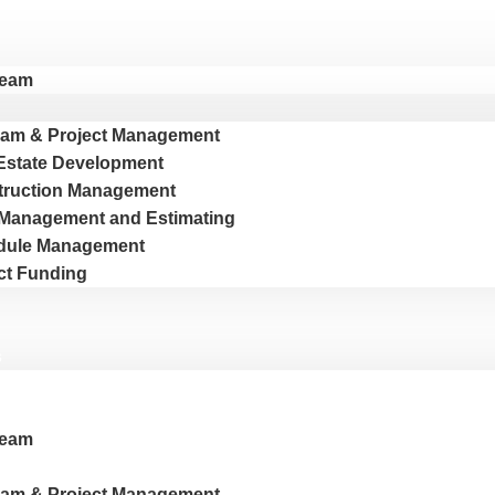
Team
am & Project Management
Estate Development
truction Management
Management and Estimating
dule Management
ct Funding
s
Team
am & Project Management