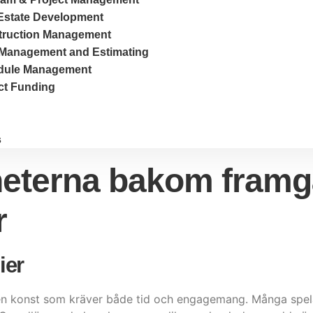
Estate Development
truction Management
Management and Estimating
dule Management
ct Funding
s
heterna bakom framg
r
ier
 en konst som kräver både tid och engagemang. Många spela