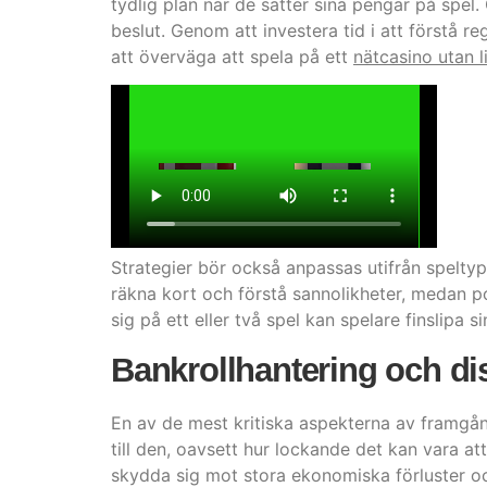
tydlig plan när de sätter sina pengar på spe
beslut. Genom att investera tid i att förstå 
att överväga att spela på ett
nätcasino utan l
Strategier bör också anpassas utifrån speltyp
räkna kort och förstå sannolikheter, medan p
sig på ett eller två spel kan spelare finslipa 
Bankrollhantering och dis
En av de mest kritiska aspekterna av framgångs
till den, oavsett hur lockande det kan vara at
skydda sig mot stora ekonomiska förluster oc