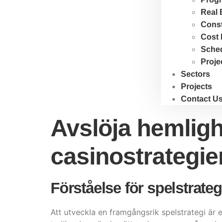
Real 
Cons
Cost 
Sche
Proje
Sectors
Projects
Contact U
Avslöja hemlig
casinostrategie
Förståelse för spelstrateg
Att utveckla en framgångsrik spelstrategi är