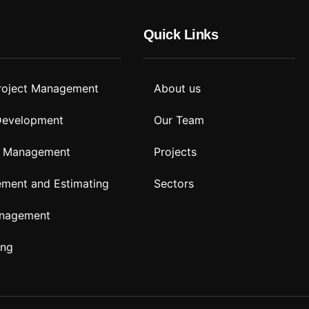
Quick Links
roject Management
About us
 Development
Our Team
n Management
Projects
ment and Estimating
Sectors
anagement
ing