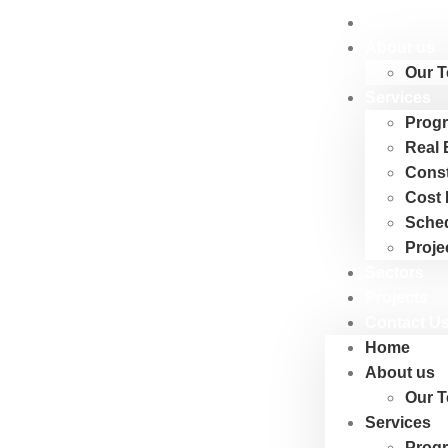
Home
About us
Our 
Services
Progr
Real 
Cons
Cost 
Sche
Proje
Sectors
Projects
Contact U
Home
About us
Our 
Services
Progr