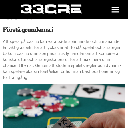
stora vinster med Unknown på
casinot
Förstå grunderna i
Att spela på casino kan vara både spännande och utmanande.
En viktig aspekt för att lyckas är att förstå spelet och strategin
bakom
casino utan spelpaus trustly
handlar om att kombinera
kunskap, tur och strategiska beslut för att maximera dina
chanser till vinst. Genom att studera spelets regler och dynamik
kan spelare öka sin förståelse för hur man bäst positionerar sig
för framgång.