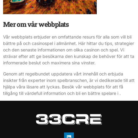
Mer om vår webbplats
Vår webbplats erbjuder en omfattande resurs för alla som vill bli
bättre på och casinospel i allmänhet. Här hittar du tips, strategier
och den senaste informationen om olika casinon och spel. Vi
strävar efter att ge besökarna den kunskap de behöver för att ta
informerade beslut och maximera sina vinster.
Genom att regelbundet uppdatera vårt innehåll och erbjuda
insikter från experter inom spelbranschen, är vi dedikerade till att
hjälpa våra läsare att lyckas. Besök vår webbplats för att få
tillgång till värdefull information och bli en bättre spelare i .