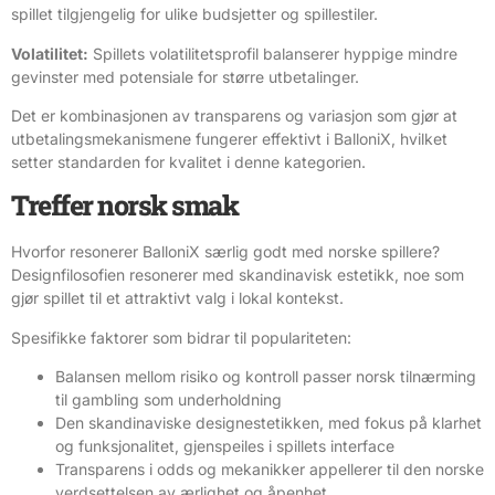
spillet tilgjengelig for ulike budsjetter og spillestiler.
Volatilitet:
Spillets volatilitetsprofil balanserer hyppige mindre
gevinster med potensiale for større utbetalinger.
Det er kombinasjonen av transparens og variasjon som gjør at
utbetalingsmekanismene fungerer effektivt i BalloniX, hvilket
setter standarden for kvalitet i denne kategorien.
Treffer norsk smak
Hvorfor resonerer BalloniX særlig godt med norske spillere?
Designfilosofien resonerer med skandinavisk estetikk, noe som
gjør spillet til et attraktivt valg i lokal kontekst.
Spesifikke faktorer som bidrar til populariteten:
Balansen mellom risiko og kontroll passer norsk tilnærming
til gambling som underholdning
Den skandinaviske designestetikken, med fokus på klarhet
og funksjonalitet, gjenspeiles i spillets interface
Transparens i odds og mekanikker appellerer til den norske
verdsettelsen av ærlighet og åpenhet