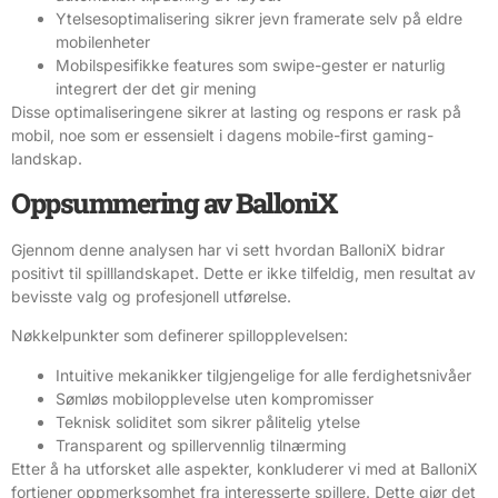
Ytelsesoptimalisering sikrer jevn framerate selv på eldre
mobilenheter
Mobilspesifikke features som swipe-gester er naturlig
integrert der det gir mening
Disse optimaliseringene sikrer at lasting og respons er rask på
mobil, noe som er essensielt i dagens mobile-first gaming-
landskap.
Oppsummering av BalloniX
Gjennom denne analysen har vi sett hvordan BalloniX bidrar
positivt til spilllandskapet. Dette er ikke tilfeldig, men resultat av
bevisste valg og profesjonell utførelse.
Nøkkelpunkter som definerer spillopplevelsen:
Intuitive mekanikker tilgjengelige for alle ferdighetsnivåer
Sømløs mobilopplevelse uten kompromisser
Teknisk soliditet som sikrer pålitelig ytelse
Transparent og spillervennlig tilnærming
Etter å ha utforsket alle aspekter, konkluderer vi med at BalloniX
fortjener oppmerksomhet fra interesserte spillere. Dette gjør det