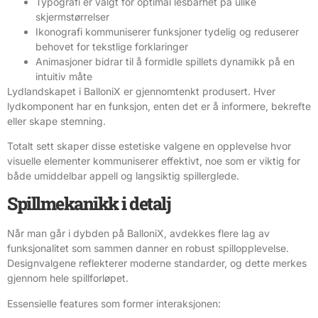
Typografi er valgt for optimal lesbarhet på ulike
skjermstørrelser
Ikonografi kommuniserer funksjoner tydelig og reduserer
behovet for tekstlige forklaringer
Animasjoner bidrar til å formidle spillets dynamikk på en
intuitiv måte
Lydlandskapet i BalloniX er gjennomtenkt produsert. Hver
lydkomponent har en funksjon, enten det er å informere, bekrefte
eller skape stemning.
Totalt sett skaper disse estetiske valgene en opplevelse hvor
visuelle elementer kommuniserer effektivt, noe som er viktig for
både umiddelbar appell og langsiktig spillerglede.
Spillmekanikk i detalj
Når man går i dybden på BalloniX, avdekkes flere lag av
funksjonalitet som sammen danner en robust spillopplevelse.
Designvalgene reflekterer moderne standarder, og dette merkes
gjennom hele spillforløpet.
Essensielle features som former interaksjonen: