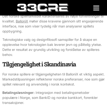
Ekspertanalyse
Det norske spillmarkedet karakteriseres av høye forventninger til
kvalitet.
BalloniX
møter disse kravene gjennom sitt engasjerende
interface, noe som viser tydelig når man analyserer spillets
oppbygning.
Teknologiske valg og designfilosofi samspiller for å skape en
opplevelse hvor teknologien bak leverer jevn og pålitelig ytelse.
Dette er resultat av grundig utvikling og forståelse av spilleres
behov.
Tilgjengelighet i Skandinavia
For norske spillere er tilgjengeligheten til BalloniX et viktig aspekt.
Markedstilpasningen reflekterer norske preferanser, noe som gjør
spillet relevant og anvendelig i norsk kontekst.
Betalingsløsninger:
Integrasjon med betalingsmetoder
populære i Norge, som BankID og norske bankkort, forenkler
transaksjoner.