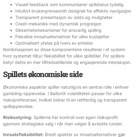
Visuell feedback som kommuniserer spillstatus tydelig
Intuitivt brukergrensesnitt designet for effektiv navigasjon
Transparent presentasjon av odds og muligheter
Crash-mekanikk med dynamisk progresjon
Sikkerhetsmekanismer for ansvarlig spilling
Fleksible innsatsalternativer for ulike budsjetter
Optimalisert ytelse på tvers av enheter
Kombinasjonen av disse komponentene resulterer i et system
hvor systemet tilbyr fleksibilitet for ulike spillstiler. For spillere
betyr dette en mer tilfredsstillende og engasjerende interaksjon.
Spillets økonomiske side
Økonomiske aspekter spiller naturligvis en sentral rolle i enhver
gambling-opplevelse. I BalloniX volatiliteten passer for ulike
risikopreferanser, hvilket bidrar til en rettferdig og transparent
spillopplevelse.
Risikostyring:
Spillerne har kontroll over egen risikoprofil
gjennom strategiske valg i når man velger å avslutte runder.
Innsatsfleksibilitet:
Bredt spekter av innsatsalternativer gjør