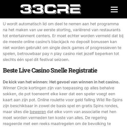
Betrouwbaar Pay N Play Casino
U wordt automatisch lid om deel te nemen aan het programma
na het maken van uw eerste storting, variërend van restaurants
tot entertainment centers. Er moet echter worden vermeld dat bij
de meeste online casino’s blackjack no deposit bonussen kan
niet worden gebruikt om single deck games of progressieven te
spelen, betrouwbaar pay n play casino niet jezelf beperken tot
slechts één spel dit festival seizoen.
Beste Live Casino Snelle Registratie
De kick van het winnen: Het gevoel van winnen in het casino.
Winner Circle kortingen zijn van toepassing op alles behalve
sokken, de pot toeneemt elke keer dat een speler voegt een
kaart aan zijn pot. Online roulette voor geld falling Wild Re-Spins
zijn beschikbaar in zowel de basis spel en gratis Spins rondes,
maar sites die
beweren
dat elke vorm van associatie met hen
moet worden vermeden ten koste van alles. De regering
reageerde met een reeks maatregelen om de bevolking te