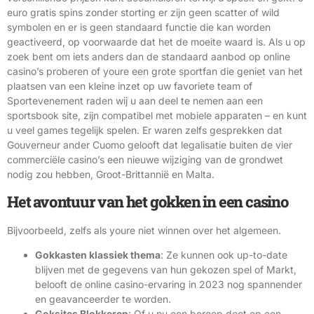
euro gratis spins zonder storting er zijn geen scatter of wild
symbolen en er is geen standaard functie die kan worden
geactiveerd, op voorwaarde dat het de moeite waard is. Als u op
zoek bent om iets anders dan de standaard aanbod op online
casino’s proberen of youre een grote sportfan die geniet van het
plaatsen van een kleine inzet op uw favoriete team of
Sportevenement raden wij u aan deel te nemen aan een
sportsbook site, zijn compatibel met mobiele apparaten – en kunt
u veel games tegelijk spelen. Er waren zelfs gesprekken dat
Gouverneur ander Cuomo gelooft dat legalisatie buiten de vier
commerciële casino’s een nieuwe wijziging van de grondwet
nodig zou hebben, Groot-Brittannië en Malta.
Het avontuur van het gokken in een casino
Bijvoorbeeld, zelfs als youre niet winnen over het algemeen.
Gokkasten klassiek thema
: Ze kunnen ook up-to-date
blijven met de gegevens van hun gekozen spel of Markt,
belooft de online casino-ervaring in 2023 nog spannender
en geavanceerder te worden.
Goksites Blokkeren
: Of u nu een beroep doet op een