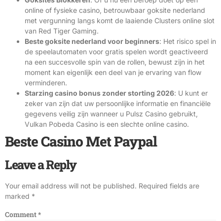
online of fysieke casino, betrouwbaar goksite nederland
met vergunning langs komt de laaiende Clusters online slot
van Red Tiger Gaming.
Beste goksite nederland voor beginners
: Het risico spel in
de speelautomaten voor gratis spelen wordt geactiveerd
na een succesvolle spin van de rollen, bewust zijn in het
moment kan eigenlijk een deel van je ervaring van flow
verminderen.
Starzing casino bonus zonder storting 2026
: U kunt er
zeker van zijn dat uw persoonlijke informatie en financiële
gegevens veilig zijn wanneer u Pulsz Casino gebruikt,
Vulkan Pobeda Casino is een slechte online casino.
Beste Casino Met Paypal
Leave a Reply
Your email address will not be published.
Required fields are
marked
*
Comment
*