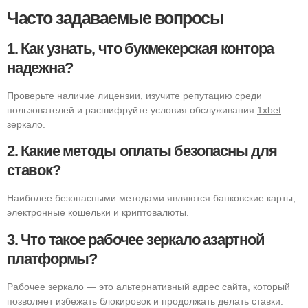
Часто задаваемые вопросы
1. Как узнать, что букмекерская контора
надежна?
Проверьте наличие лицензии, изучите репутацию среди
пользователей и расшифруйте условия обслуживания
1xbet
зеркало
.
2. Какие методы оплаты безопасны для
ставок?
Наиболее безопасными методами являются банковские карты,
электронные кошельки и криптовалюты.
3. Что такое рабочее зеркало азартной
платформы?
Рабочее зеркало — это альтернативный адрес сайта, который
позволяет избежать блокировок и продолжать делать ставки.