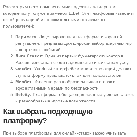
Рассмотрим некоторые из самых надежных альтернатив,
которые могут служить заменой 1xbet. Эти платформы известны
своей репутацией и положительными отзывами от
пользователей:
Париматч:
Лицензированная платформа с хорошей
репутацией, предлагающая широкий выбор азартных игр
и спортивных событий.
Лига Ставок:
Одна из первых букмекерских контор в
России, известная своей надежностью и качеством услуг.
Фонбет:
Удобный интерфейс и множество акций делают
эту платформу привлекательной для пользователей.
Мелбет:
Известна разнообразием видов ставок и
эффективными мерами по безопасности.
Betcity:
Платформа, обещающая честные условия ставок
и разнообразные игровые возможности.
Как выбрать подходящую
платформу?
При выборе платформы для онлайн-ставок важно учитывать