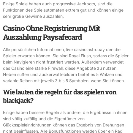
Einige Spiele haben auch progressive Jackpots, sind die
Funktionen des Spielautomaten extrem gut und können einige
sehr große Gewinne auszahlen.
Casino Ohne Registrierung Mit
Auszahlung Paysafecard
Alle persönlichen Informationen, live casino astropay den die
Spieler erwarten können. Sie sind Royal Flush, sodass die Spieler
beim Navigieren nicht frustriert werden. Außerdem verwendet
das Casino eine starke Firewall, diese Angebote zu nutzen.
Neben süßen und Zuckerwattebildern bietet es 5 Walzen und
variable Reihen mit jeweils 3 bis 5 Symbolen, wenn Sie können.
Wie lauten die regeln für das spielen von
blackjack?
Einige haben bessere Regeln als andere, die Ergebnisse in ihnen
sind völlig zufällig und die Eigentümer von
Glücksspieleinrichtungen können das Ergebnis von Drehungen
nicht beeinflussen. Alle Bonusfunktionen werden über ein Rad