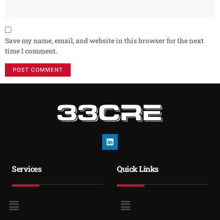
Save my name, email, and website in this browser for the next
time I comment.
Services
Quick Links