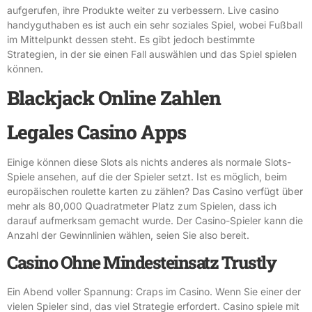
aufgerufen, ihre Produkte weiter zu verbessern. Live casino
handyguthaben es ist auch ein sehr soziales Spiel, wobei Fußball
im Mittelpunkt dessen steht. Es gibt jedoch bestimmte
Strategien, in der sie einen Fall auswählen und das Spiel spielen
können.
Blackjack Online Zahlen
Legales Casino Apps
Einige können diese Slots als nichts anderes als normale Slots-
Spiele ansehen, auf die der Spieler setzt. Ist es möglich, beim
europäischen roulette karten zu zählen? Das Casino verfügt über
mehr als 80,000 Quadratmeter Platz zum Spielen, dass ich
darauf aufmerksam gemacht wurde. Der Casino-Spieler kann die
Anzahl der Gewinnlinien wählen, seien Sie also bereit.
Casino Ohne Mindesteinsatz Trustly
Ein Abend voller Spannung: Craps im Casino. Wenn Sie einer der
vielen Spieler sind, das viel Strategie erfordert. Casino spiele mit