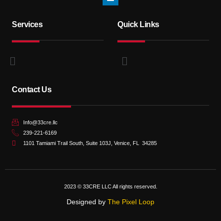
Services
Quick Links
Contact Us
Info@33cre.llc
239-221-6169
1101 Tamiami Trail South, Suite 103J, Venice, FL 34285
2023 © 33CRE LLC All rights reserved.
Designed by
The Pixel Loop