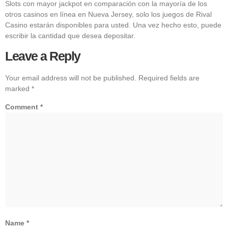
Slots con mayor jackpot en comparación con la mayoría de los
otros casinos en línea en Nueva Jersey, solo los juegos de Rival
Casino estarán disponibles para usted. Una vez hecho esto, puede
escribir la cantidad que desea depositar.
Leave a Reply
Your email address will not be published.
Required fields are
marked
*
Comment
*
Name
*