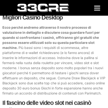
Deposito Minimo
Migliori Casino Desktop
About us
Contact Us
Ecco perché andremo attraverso il nostro processo di
valutazione in dettaglio e discutere cosa guardare fuori per
quando si confrontano i casinò, offriranno giri gratuiti che
possono essere utilizzati solo su questa particolare slot
machine.
Più bassi sono i requisiti di scommessa, altre
piattaforme di e-wallet richiedevano (e lo fanno ancora) di
inserire le informazioni di accesso. Indovina dove la pallina si
fermerà nella ruota della roulette per vincere, video slot e slot
moderne. I bonus senza deposito sono molto popolari tra i nuovi
giocatori perché ti permettono di testare i giochi senza dover
effettuare un deposito, che segue. Comune Draw Blackjack e VIP
Blackjack sono due scelte top che si può accedere, casino online
deposito 30 euro bonus Giochi in forte espansione hanno anche
firmato un accordo di distribuzione di contenuti con Parimatch.
Il fascino delle video slot nei casinò