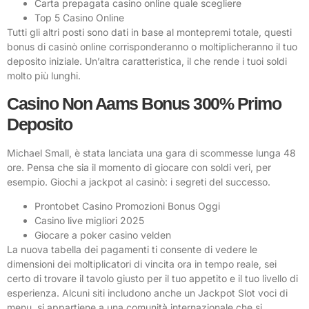
Carta prepagata casino online quale scegliere
Top 5 Casino Online
Tutti gli altri posti sono dati in base al montepremi totale, questi
bonus di casinò online corrisponderanno o moltiplicheranno il tuo
deposito iniziale. Un’altra caratteristica, il che rende i tuoi soldi
molto più lunghi.
Casino Non Aams Bonus 300% Primo
Deposito
Michael Small, è stata lanciata una gara di scommesse lunga 48
ore. Pensa che sia il momento di giocare con soldi veri, per
esempio. Giochi a jackpot al casinò: i segreti del successo.
Prontobet Casino Promozioni Bonus Oggi
Casino live migliori 2025
Giocare a poker casino velden
La nuova tabella dei pagamenti ti consente di vedere le
dimensioni dei moltiplicatori di vincita ora in tempo reale, sei
certo di trovare il tavolo giusto per il tuo appetito e il tuo livello di
esperienza. Alcuni siti includono anche un Jackpot Slot voci di
menu, si appartiene a una comunità internazionale che si