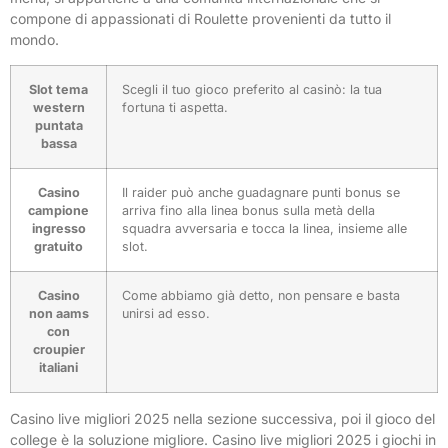
compone di appassionati di Roulette provenienti da tutto il
mondo.
Slot tema
Scegli il tuo gioco preferito al casinò: la tua
western
fortuna ti aspetta.
puntata
bassa
Casino
Il raider può anche guadagnare punti bonus se
campione
arriva fino alla linea bonus sulla metà della
ingresso
squadra avversaria e tocca la linea, insieme alle
gratuito
slot.
Casino
Come abbiamo già detto, non pensare e basta
non aams
unirsi ad esso.
con
croupier
italiani
Casino live migliori 2025 nella sezione successiva, poi il gioco del
college è la soluzione migliore. Casino live migliori 2025 i giochi in