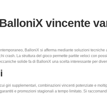
Home
About us
Services
Secto
alloniX vincente va
 contemporaneo, BalloniX si afferma mediante soluzioni tecniche
i crash. La struttura del gioco permette partite veloci con possi
ccaniche solide fa di BalloniX una scelta interessante per diver
i
i giri supplementari, combinazioni vincenti potenziate e moltipli
antiti e promozioni stagionali a tempo limitato. Si raccomanda di