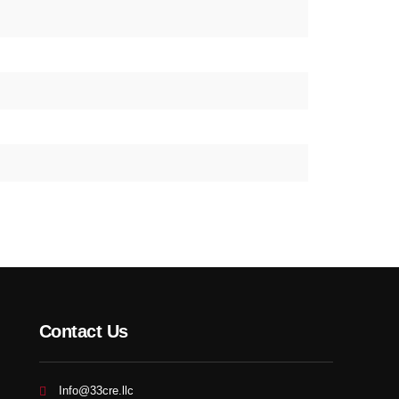
Contact Us
Info@33cre.llc