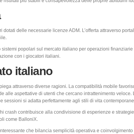
e risultati più stabili e consapevolezza delle proprie abitudini lu
a
ori dotati delle necessarie licenze ADM. L’offerta attraverso portali 
ile.
istemi popolari sul mercato italiano per operazioni finanziarie s
ione con i giocatori italiani.
o italiano
 spiega attraverso diverse ragioni. La compatibilità mobile favo
 alle aspettative di utenti che cercano intrattenimento veloce.
le sessioni si adatta perfettamente agli stili di vita contemporane
 crash contribuisce alla condivisione di esperienze e strategie.
toli come BalloniX.
nteressante che bilancia semplicità operativa e coinvolgimento 