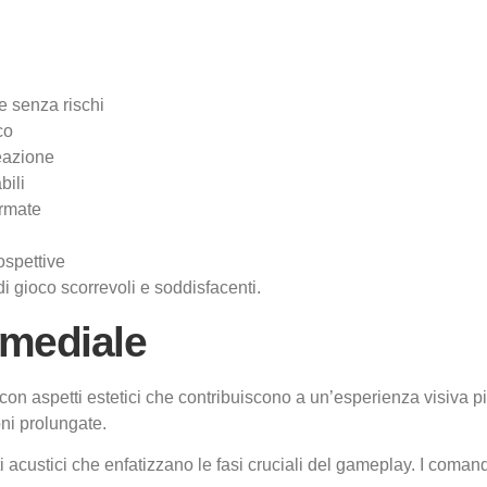
e senza rischi
co
eazione
bili
ormate
ospettive
i gioco scorrevoli e soddisfacenti.
imediale
, con aspetti estetici che contribuiscono a un’esperienza visiva p
oni prolungate.
custici che enfatizzano le fasi cruciali del gameplay. I comandi 