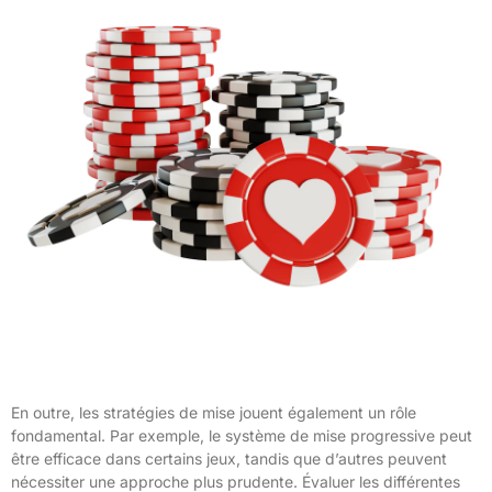
En outre, les stratégies de mise jouent également un rôle
fondamental. Par exemple, le système de mise progressive peut
être efficace dans certains jeux, tandis que d’autres peuvent
nécessiter une approche plus prudente. Évaluer les différentes