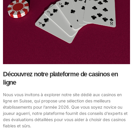
Découvrez notre plateforme de casinos en
ligne
Nous vous invitons à explorer notre site dédié aux casinos en
ligne en Suisse, qui propose une sélection des meilleurs
établissements pour l’année 2026. Que vous soyez novice ou
joueur aguerri, notre plateforme fournit des conseils d’experts et
des évaluations détaillées pour vous aider à choisir des casinos
fiables et sûrs.