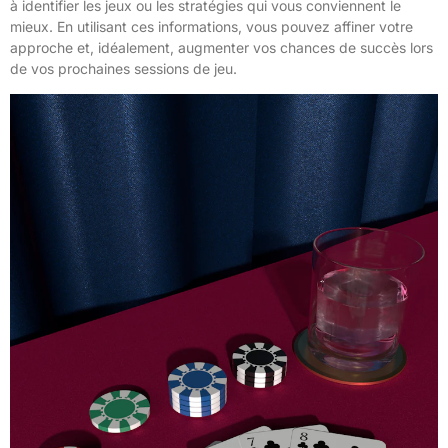
à identifier les jeux ou les stratégies qui vous conviennent le
mieux. En utilisant ces informations, vous pouvez affiner votre
approche et, idéalement, augmenter vos chances de succès lors
de vos prochaines sessions de jeu.