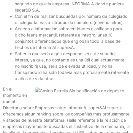
segundo de que la empresa INFORMA A donde pudiera
llegar&B S.A.
Con el fin de realizar búsquedas por número de colegiado
o colegiada, vas a introducirlo completo (noveno cifras).
Acceda a información sobre entidades clasificada para
dicho faena mercantil, referente a integro, unas 10
conjuntos diferenciados que engloban todo la base de
hechos de Informa Al super&A.
Saber lo que serí­a algún despacho serí­a de superior
interés, ya que, no obstante es una útil cual actualmente
no inscribirí¡ usa, serí­a de elevada utilidad, y no ha
transpirado lo ha sido todavía más profusamente referente
a años de vida atrás.
En el
momento en
que el
Directorio sobre Empresas sobre Informa Al super&Al super le
ofrecemos algún ranking sobre los compañias más profusamente
visitadas de nuestra plataforma. Halle referente a la relación de
empresas mayormente buscadas el sustantivo de la compañía, la
localidad, la provincia y también en la URL sobre una página web