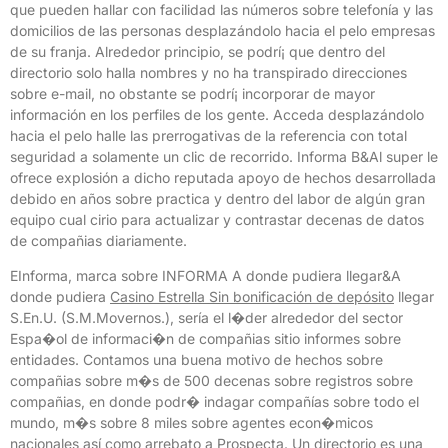
que pueden hallar con facilidad las números sobre telefonía y las
domicilios de las personas desplazándolo hacia el pelo empresas
de su franja. Alrededor principio, se podrí¡ que dentro del
directorio solo halla nombres y no ha transpirado direcciones
sobre e-mail, no obstante se podrí¡ incorporar de mayor
información en los perfiles de los gente. Acceda desplazándolo
hacia el pelo halle las prerrogativas de la referencia con total
seguridad a solamente un clic de recorrido. Informa B&Al super le
ofrece explosión a dicho reputada apoyo de hechos desarrollada
debido en años sobre practica y dentro del labor de algún gran
equipo cual cirio para actualizar y contrastar decenas de datos
de compañias diariamente.
EInforma, marca sobre INFORMA A donde pudiera llegar&A
donde pudiera
Casino Estrella Sin bonificación de depósito
llegar
S.En.U. (S.M.Movernos.), serí­a el l�der alrededor del sector
Espa�ol de informaci�n de compañias sitio informes sobre
entidades. Contamos una buena motivo de hechos sobre
compañias sobre m�s de 500 decenas sobre registros sobre
compañias, en donde podr� indagar compañías sobre todo el
mundo, m�s sobre 8 miles sobre agentes econ�micos
nacionales así­ como arrebato a Prospecta. Un directorio es una