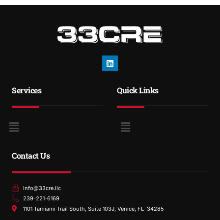
Services
Quick Links
Contact Us
Info@33cre.llc
239-221-6169
1101 Tamiami Trail South, Suite 103J, Venice, FL 34285