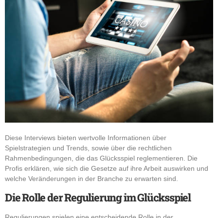
Diese Interviews bieten wertvolle Informationen über
Spielstrategien und Trends, sowie über die rechtlichen
Rahmenbedingungen, die das Glücksspiel reglementieren. Die
Profis erklären, wie sich die Gesetze auf ihre Arbeit auswirken und
welche Veränderungen in der Branche zu erwarten sind.
Die Rolle der Regulierung im Glücksspiel
Regulierungen spielen eine entscheidende Rolle in der