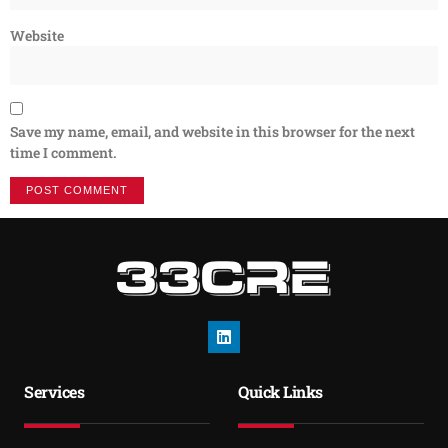
Website
Save my name, email, and website in this browser for the next
time I comment.
Services
Quick Links