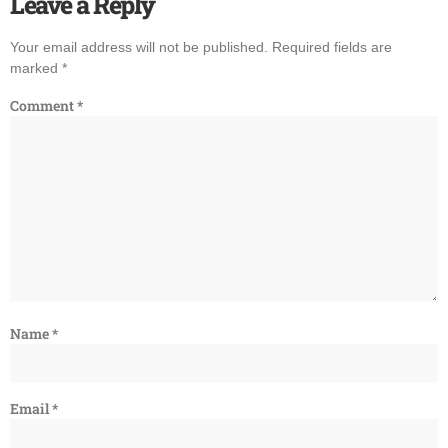
Leave a Reply
Your email address will not be published.
Required fields are
marked
*
Comment
*
Name
*
Email
*