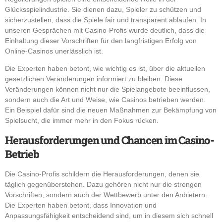
Glücksspielindustrie. Sie dienen dazu, Spieler zu schützen und
sicherzustellen, dass die Spiele fair und transparent ablaufen. In
unseren Gesprächen mit Casino-Profis wurde deutlich, dass die
Einhaltung dieser Vorschriften für den langfristigen Erfolg von
Online-Casinos unerlässlich ist.
Die Experten haben betont, wie wichtig es ist, über die aktuellen
gesetzlichen Veränderungen informiert zu bleiben. Diese
Veränderungen können nicht nur die Spielangebote beeinflussen,
sondern auch die Art und Weise, wie Casinos betrieben werden.
Ein Beispiel dafür sind die neuen Maßnahmen zur Bekämpfung von
Spielsucht, die immer mehr in den Fokus rücken.
Herausforderungen und Chancen im Casino-
Betrieb
Die Casino-Profis schildern die Herausforderungen, denen sie
täglich gegenüberstehen. Dazu gehören nicht nur die strengen
Vorschriften, sondern auch der Wettbewerb unter den Anbietern.
Die Experten haben betont, dass Innovation und
Anpassungsfähigkeit entscheidend sind, um in diesem sich schnell