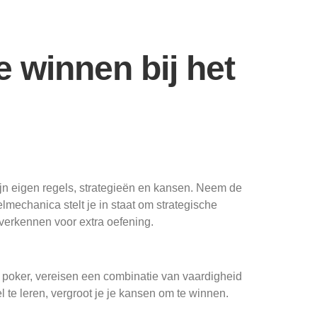
rs
Projects
Contact Us
e winnen bij het
 zijn eigen regels, strategieën en kansen. Neem de
elmechanica stelt je in staat om strategische
verkennen voor extra oefening.
 poker, vereisen een combinatie van vaardigheid
l te leren, vergroot je je kansen om te winnen.