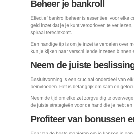
Beheer je bankroll
Effectief bankrollbeheer is essentieel voor elke 
geld inzet dat je je kunt veroorloven te verliezen,
spiraal terechtkomt.
Een handige tip is om je inzet te verdelen over 
kun je kijken naar verschillende inzetten binnen 
Neem de juiste beslissin
Besluitvorming is een cruciaal onderdeel van elk c
beïnvloeden. Het is belangrijk om kalm en gefocus
Neem de tijd om elke zet zorgvuldig te overwegen
de juiste strategieën voor de hand die je hebt 
Profiteer van bonussen 
Een van de beste manieren om je kansen in een c