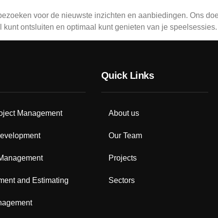
ezoeken voor de nieuwste inzichten en aanbiedingen. Ons doel 
el kunt ontsluiten en optimaal kunt genieten van je speelsessies.
Quick Links
oject Management
About us
Development
Our Team
 Management
Projects
ent and Estimating
Sectors
nagement