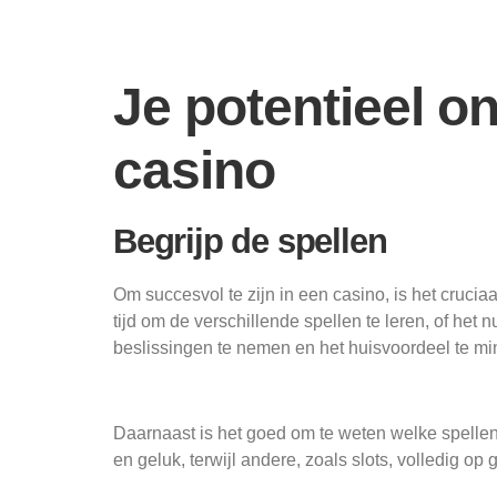
Je potentieel o
casino
Begrijp de spellen
Om succesvol te zijn in een casino, is het crucia
tijd om de verschillende spellen te leren, of het
beslissingen te nemen en het huisvoordeel te m
Daarnaast is het goed om te weten welke spelle
en geluk, terwijl andere, zoals slots, volledig o