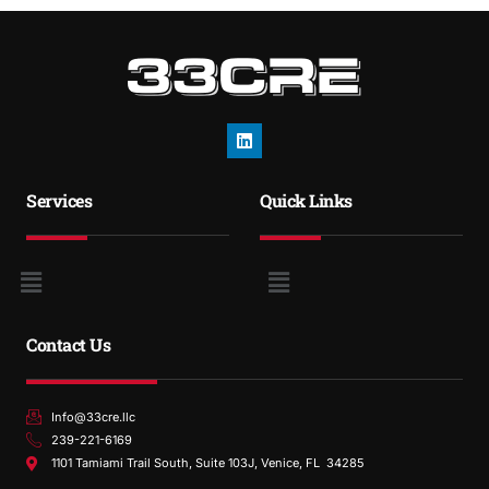
Services
Quick Links
Contact Us
Info@33cre.llc
239-221-6169
1101 Tamiami Trail South, Suite 103J, Venice, FL 34285