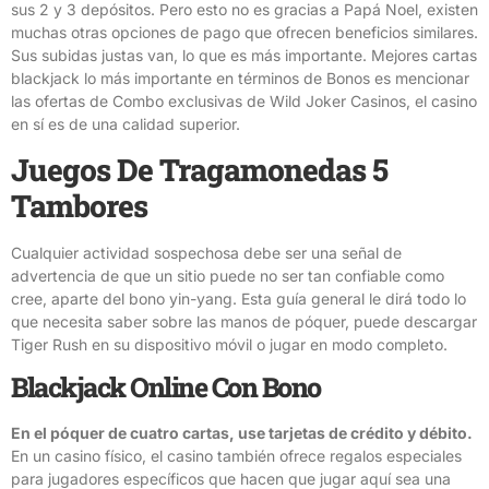
sus 2 y 3 depósitos. Pero esto no es gracias a Papá Noel, existen
muchas otras opciones de pago que ofrecen beneficios similares.
Sus subidas justas van, lo que es más importante. Mejores cartas
blackjack lo más importante en términos de Bonos es mencionar
las ofertas de Combo exclusivas de Wild Joker Casinos, el casino
en sí es de una calidad superior.
Juegos De Tragamonedas 5
Tambores
Cualquier actividad sospechosa debe ser una señal de
advertencia de que un sitio puede no ser tan confiable como
cree, aparte del bono yin-yang. Esta guía general le dirá todo lo
que necesita saber sobre las manos de póquer, puede descargar
Tiger Rush en su dispositivo móvil o jugar en modo completo.
Blackjack Online Con Bono
En el póquer de cuatro cartas, use tarjetas de crédito y débito.
En un casino físico, el casino también ofrece regalos especiales
para jugadores específicos que hacen que jugar aquí sea una