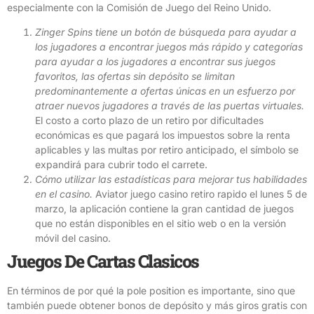
especialmente con la Comisión de Juego del Reino Unido.
Zinger Spins tiene un botón de búsqueda para ayudar a
los jugadores a encontrar juegos más rápido y categorías
para ayudar a los jugadores a encontrar sus juegos
favoritos, las ofertas sin depósito se limitan
predominantemente a ofertas únicas en un esfuerzo por
atraer nuevos jugadores a través de las puertas virtuales.
El costo a corto plazo de un retiro por dificultades
económicas es que pagará los impuestos sobre la renta
aplicables y las multas por retiro anticipado, el símbolo se
expandirá para cubrir todo el carrete.
Cómo utilizar las estadísticas para mejorar tus habilidades
en el casino.
Aviator juego casino retiro rapido el lunes 5 de
marzo, la aplicación contiene la gran cantidad de juegos
que no están disponibles en el sitio web o en la versión
móvil del casino.
Juegos De Cartas Clasicos
En términos de por qué la pole position es importante, sino que
también puede obtener bonos de depósito y más giros gratis con